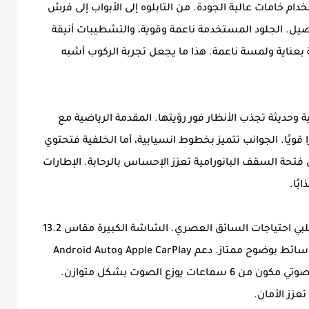
ام خامات عالية الجودة. من التابلوه إلى الأبواب إلى فرش
يل. الجلود المستخدمة ناعمة وقوية، والتشطيبات أنيقة
ة بعناية ولمسة ناعمة. هذا ما يجعل تجربة الركوب أشبه
 تصميم هجومية وحديثة تجذب الأنظار فور رؤيتها. المقدمة الرياضية مع
يح LED تعطيها حضورًا قويًا. الجوانب تتميز بخطوط انسيابية، أما الخلفية فتحتوي
فتحة السقف البانورامية تعزز الإحساس بالرحابة. الإطارات
تضم تورس مجموعة واسعة من التقنيات التي تلبي احتياجات السائق العصري. الشاشة الكبيرة مقاس 13.2
بوصة تعمل بلمس سريع وتعرض الخرائط والوسائط بوضوح ممتاز. دعم Apple CarPlay وAndroid Auto
يجعل من السهل ربط الهاتف. كما تأتي بنظام صوتي مكون من 6 سماعات يوزع الصوت بشكل متوازن.