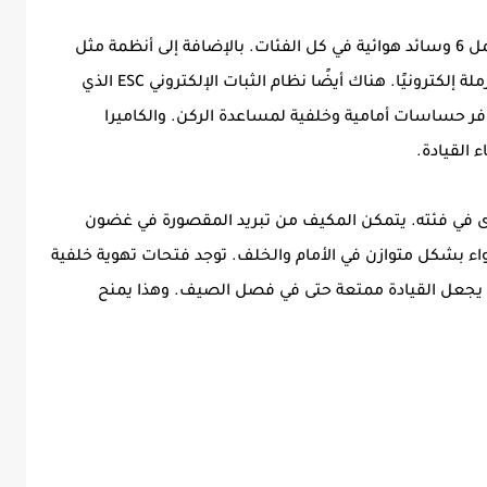
من حيث السلامة، تقدم السيارة حزمة قوية تشمل 6 وسائد هوائية في كل الفئات. بالإضافة إلى أنظمة مثل
ABS لمنع انغلاق الفرامل، وEBD لتوزيع قوة الفرملة إلكترونيًا. هناك أيضًا نظام الثبات الإلكتروني ESC الذي
فر حساسات أمامية وخلفية لمساعدة الركن. والكاميرا
 القيادة.
ى في فئته. يتمكن المكيف من تبريد المقصورة في غضون
لهواء بشكل متوازن في الأمام والخلف. توجد فتحات تهوية خلفية
يف يجعل القيادة ممتعة حتى في فصل الصيف. وهذا يمنح