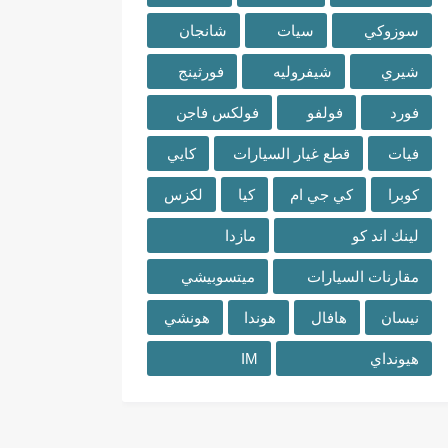
سوزوكي
سيات
شانجان
شيري
شيفروليه
فورثينج
فورد
فولفو
فولكس فاجن
فيات
قطع غيار السيارات
كايي
كوبرا
كي جي ام
كيا
لكزس
لينك اند كو
مازدا
مقارنات السيارات
ميتسوبيشي
نيسان
هافال
هوندا
هونشي
هيونداي
IM