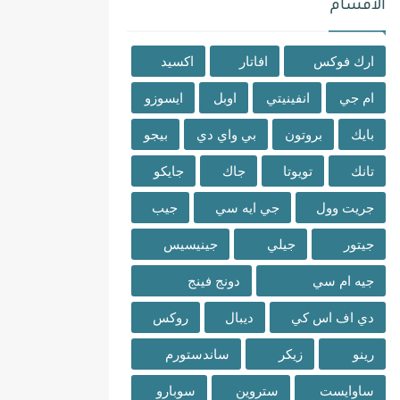
الاقسام
ارك فوكس
افاتار
اكسيد
ام جي
انفينيتي
اوبل
ايسوزو
بايك
بروتون
بي واي دي
بيجو
تانك
تويوتا
جاك
جايكو
جريت وول
جي ايه سي
جيب
جيتور
جيلي
جينيسيس
جيه ام سي
دونج فينج
دي اف اس كي
ديبال
روكس
رينو
زيكر
ساندستورم
ساوايست
ستروين
سوبارو