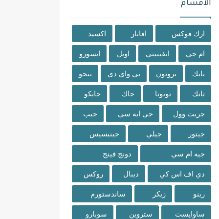
الاقسام
ارك فوكس
افاتار
اكسيد
ام جي
انفينيتي
اوبل
ايسوزو
بايك
بروتون
بي واي دي
بيجو
تانك
تويوتا
جاك
جايكو
جريت وول
جي ايه سي
جيب
جيتور
جيلي
جينيسيس
جيه ام سي
دونج فينج
دي اف اس كي
ديبال
روكس
رينو
زيكر
ساندستورم
ساوايست
ستروين
سوبارو