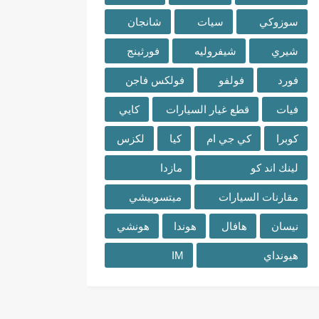
سوزوكي
سيات
شانجان
شيري
شيفروليه
فورثينج
فورد
فولفو
فولكس فاجن
فيات
قطع غيار السيارات
كايي
كوبرا
كي جي ام
كيا
لكزس
لينك اند كو
مازدا
مقارنات السيارات
ميتسوبيشي
نيسان
هافال
هوندا
هونشي
هيونداي
IM