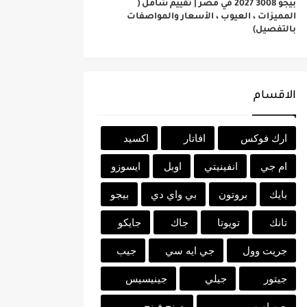
بيجو 3008 2027 في مصر | تقييم شامل (
المميزات ، العيوب ، الأسعار والمواصفات
بالتفصيل)
الاقسام
ارك فوكس
افاتار
اكسيد
ام جي
انفينيتي
اوبل
ايسوزو
بايك
بروتون
بي واي دي
بيجو
تانك
تويوتا
جاك
جايكو
جريت وول
جي ايه سي
جيب
جيتور
جيلي
جينيسيس
جيه ام سي
دونج فينج