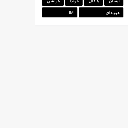
نيسان
هافال
هوندا
هونشي
هيونداي
IM