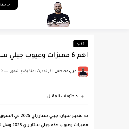
خريطة 
جيلي
اهم 6 مميزات وعيوب جيلي ستار راي 2025 وراي الملاك فيها
عربي مصطفى
اخر تحديث :
منذ بضع شهور
10 دقائق للق
محتويات المقال
تم تقديم سيارة 
مميزات وعي