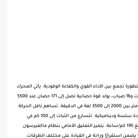
ات محركية متطورة تجمع بين الأداء القوي والكفاءة الوقودية. يأتي المحرك
بسعة 1500 سي سي تيربو، مكون من 4 سلندرات و16 صباب، يولد قوة حصانية تصل إلى 171 حصان عند 5500
لفة في الدقيقة وعزم دوران يصل إلى 270 نيوتن.متر بين 2000 إلى 3500 لفة في الدقيقة. تساهم ناقل الحركة
DCT بـ 7 نقلات والجر الأمامي في توفير تجربة قيادة سلسة وديناميكية. تتسارع من الثبات إلى 100 كم في
الساعة في 7.9 ثانية فقط، مع سرعة قصوى تبلغ 195 كم/ساعة. يتميز التعليق الأمامي بنظام ماكفيرسون
 يضمن استقرارًا وراحة في القيادة على مختلف الطرقات.