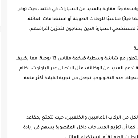
حة تخزين خلفية واسعة جدًا مقارنة بالعديد من السيارات في فئتها، حيث توفر
 خيارًا مناسبًا للرحلات الطويلة أو استخدامات العائلة.
 لمستخدمي السيارة الذين يحتاجون لتخزين أغراضهم.
تأتي جيلي ستار راي 2025 مزودة بنظام ترفيهي متطور مع شاشة وسطية ضخمة مقاس 13 بوصة، مما يضيف
دعم العديد من الوظائف مثل الاتصال عبر البلوتوث، نظام
هولة. هذه التكنولوجيا تجعل من تجربة القيادة أكثر متعة
حة داخلية مريحة لكل من الركاب الأماميين والخلفيين، حيث تتمتع بمقاعد
ة. كما أن توزيع المساحات داخل المقصورة يسهم في زيادة
رحلات الطويلة أو الاستخدام العائلي.