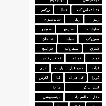
دي اف اس كي
ديبال
روكس
رينو
زيكر
ساندستورم
ساوايست
ستروين
سوبارو
سوزوكي
سيات
شانجان
شيري
شيفروليه
فورثينج
فورد
فولفو
فولكس فاجن
فيات
قطع غيار السيارات
كايي
كوبرا
كي جي ام
كيا
لكزس
لينك اند كو
مازدا
مقارنات السيارات
ميتسوبيشي