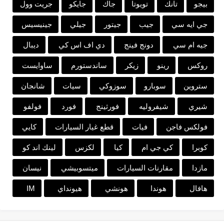
بيجو
تانك
تويوتا
جاك
جايكو
جريت وول
جي ايه سي
جيب
جيتور
جيلي
جينيسيس
جيه ام سي
دونج فينج
دي اف اس كي
ديبال
روكس
رينو
زيكر
ساندستورم
ساوايست
ستروين
سوبارو
سوزوكي
سيات
شانجان
شيري
شيفروليه
فورثينج
فورد
فولفو
فولكس فاجن
فيات
قطع غيار السيارات
كايي
كوبرا
كي جي ام
كيا
لكزس
لينك اند كو
مازدا
مقارنات السيارات
ميتسوبيشي
نيسان
هافال
هوندا
هونشي
هيونداي
IM