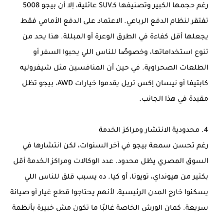
رغم حجمها الكبير وتصنيفها كـSUV عائلية، إلا أن بيجو 5008
تفتقر لنظام الدفع الرباعي. الاعتماد على الدفع الأمامي فقط
يجعلها أقل كفاءة في الطرق الوعرة أو المبللة. هذا يحد من
تنوع استخداماتها، وخصوصًا للناس اللي يحبوا السفر أو
الطلعات الصحراوية. في حين أن المنافسين مثل شيفروليه
كابتيفا أو نيسان إكس تريل يقدموا خيارات AWD، بيجو تظل
مقيدة في هذا الجانب.
4. محدودية الانتشار ومراكز الخدمة
رغم تحسن سمعة بيجو في آخر السنوات، لكن انتشارها في
السوق المصري يظل محدود. عدد الوكالات ومراكز الخدمة أقل
بكثير من هيونداي، تويوتا، أو كيا. ده يسبب قلق للناس اللي
يسكنوا خارج المدن الرئيسية، لأنهم يحتاجوا قطع غيار أو صيانة
سريعة. كمان الورش الخاصة غالبًا ما تكون مش خبيرة بأنظمة