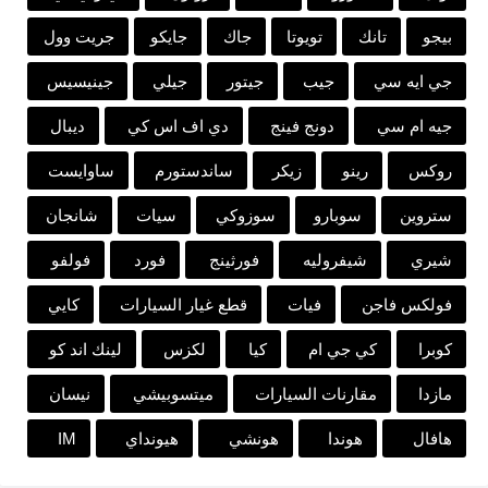
بيجو
تانك
تويوتا
جاك
جايكو
جريت وول
جي ايه سي
جيب
جيتور
جيلي
جينيسيس
جيه ام سي
دونج فينج
دي اف اس كي
ديبال
روكس
رينو
زيكر
ساندستورم
ساوايست
ستروين
سوبارو
سوزوكي
سيات
شانجان
شيري
شيفروليه
فورثينج
فورد
فولفو
فولكس فاجن
فيات
قطع غيار السيارات
كايي
كوبرا
كي جي ام
كيا
لكزس
لينك اند كو
مازدا
مقارنات السيارات
ميتسوبيشي
نيسان
هافال
هوندا
هونشي
هيونداي
IM