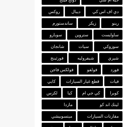
دي اف اس كي
ديبال
روكس
رينو
زيكر
ساندستورم
ساوايست
ستروين
سوبارو
سوزوكي
سيات
شانجان
شيري
شيفروليه
فورثينج
فورد
فولفو
فولكس فاجن
فيات
قطع غيار السيارات
كايي
كوبرا
كي جي ام
كيا
لكزس
لينك اند كو
مازدا
مقارنات السيارات
ميتسوبيشي