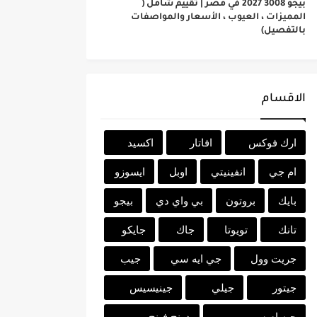
بيجو 3008 2027 في مصر | تقييم شامل (
المميزات ، العيوب ، الأسعار والمواصفات
بالتفصيل)
الاقسام
ارك فوكس
افاتار
اكسيد
ام جي
انفينيتي
اوبل
ايسوزو
بايك
بروتون
بي واي دي
بيجو
تانك
تويوتا
جاك
جايكو
جريت وول
جي ايه سي
جيب
جيتور
جيلي
جينيسيس
جيه ام سي
دونج فينج