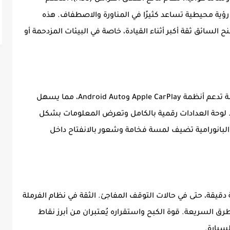
ات (ESP)، وكاميرا 360 درجة توفر رؤية محيطية تساعد كثيرًا في المناورة والاصطفاف. هذه
السائق ثقة أكبر أثناء القيادة، خاصة في البيئات المزدحمة أو
تم تجهيز أمكو بشاشة لمس مقاس 10.25 بوصة تدعم أنظمة Apple CarPlay وAndroid Auto، مما يسهل
. لوحة العدادات رقمية بالكامل وتعرض المعلومات بشكل
لبانورامية تضيف لمسة فخامة وشعور بالانفتاح داخل
ة دقيقة، حتى في حالات التوقف المفاجئ. الثقة في نظام الفرملة
لطرق السريعة. قوة الكبح واستقراره يُعتبران من أبرز نقاط
سيارة.