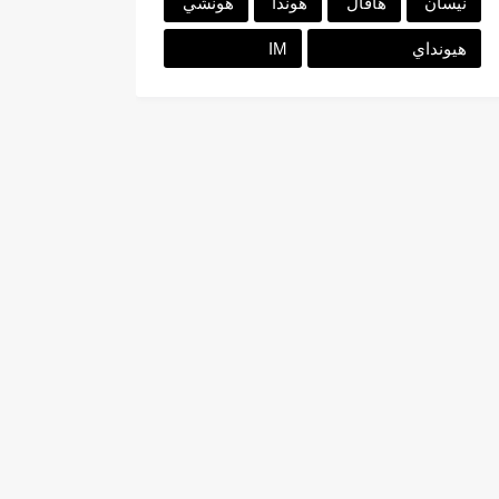
نيسان
هافال
هوندا
هونشي
هيونداي
IM