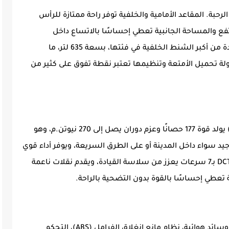
لرحبة. المقاعد الأمامية والخلفية توفر راحة ممتازة للرأس
تفع والمساحة الجانبية تعطي إحساسًا بالاتساع داخل
المقصورة. بالإضافة إلى ذلك، تأتي السيارة بواحدة من أكبر الشنط الخلفية في فئتها، بسعة 635 لتر، ما
لة تحميل الأمتعة وتنظيمها تعتبر نقطة تفوق على كثير من
أمكو 2026 مزودة بمحرك توربو 1.5 لتر (4 سلندر) يولد قوة 177 حصانًا وعزم دوران يصل إلى 270 نيوتن.م، وهو
د سواء داخل المدينة أو على الطرق السريعة، ويوفر أداء قوي
مع استجابة مقبولة. ناقل الحركة الأوتوماتيكي DCT بـ7 سرعات يعزز من سلاسة القيادة، ويقدم نقلات ناعمة
ة تعطي إحساسًا بالقوة بدون التضحية بالراحة.
من ناحية الأمان، تقدم أمكو حزمة غنية تشمل 6 وسائد هوائية، نظام مانع انغلاق الفرامل (ABS)، التحكم