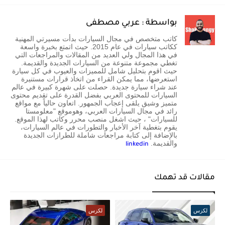
بواسطة : عربي مصطفى
كاتب متخصص في مجال السيارات بدأت مسيرتي المهنية
ككاتب سيارات في عام 2015. حيث اتمتع بخبرة واسعة
في هذا المجال ولي العديد من المقالات والمراجعات التي
تغطي مجموعة متنوعة من السيارات الجديدة والقديمة.
حيث اقوم بتحليل شامل للمميزات والعيوب في كل سيارة
استعرضها، مما يمكن القراء من اتخاذ قرارات مستنيرة
عند شراء سيارة جديدة. حصلت على شهرة كبيرة في عالم
السيارات للمحتوى العربي بفضل القدرة على تقديم محتوى
متميز وشيق يلقى إعجاب الجمهور. اتعاون حالياً مع مواقع
رائد في مجال السيارات العربي، وهوموقع "معلومستا
للسيارات" ، حيث اشغل منصب محرر وكاتب لهذا الموقع.
يقوم بتغطية آخر الأخبار والتطورات في عالم السيارات،
بالإضافة إلى كتابة مراجعات شاملة للطرازات الجديدة
والقديمة.
linkedin
مقالات قد تهمك
لكزس
لكزس