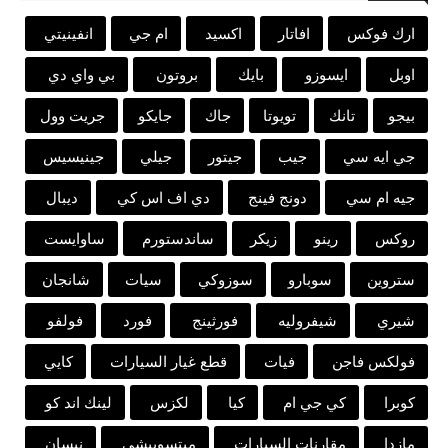
ارك فوكس
افاتار
اكسيد
ام جي
انفينيتي
اوبل
ايسوزو
بايك
بروتون
بي واي دي
بيجو
تانك
تويوتا
جاك
جايكو
جريت وول
جي ايه سي
جيب
جيتور
جيلي
جينيسيس
جيه ام سي
دونج فينج
دي اف اس كي
ديبال
روكس
رينو
زيكر
ساندستورم
ساوايست
ستروين
سوبارو
سوزوكي
سيات
شانجان
شيري
شيفروليه
فورثينج
فورد
فولفو
فولكس فاجن
فيات
قطع غيار السيارات
كايي
كوبرا
كي جي ام
كيا
لكزس
لينك اند كو
مازدا
مقارنات السيارات
ميتسوبيشي
نيسان