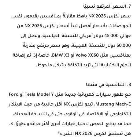
7. السعر المرتفع نسبيًا
سعر لكزس NX 2026 باهظ مقارنةً بمنافسين يقدمون نفس
المواصفات بأسعار أفضل تبدأ أسعار لكزس NX 2026 من
حوالي 45,000 دولار أمريكي للنسخة القياسية، وتصل إلى
60,000 دولار للنسخة الهجينة، وهو سعر مرتفع مقارنةً
بمنافسين مثل Volvo XC60 أو BMW X3، خاصة إذا تم إضافة
الحزم الاختيارية التي تزيد التكلفة بشكل ملحوظ.
8. التنافسية في فئتها
مع ظهور سيارات كهربائية جديدة مثل Tesla Model Y أو Ford
Mustang Mach-E، تبدو لكزس NX أقل جاذبية من حيث الابتكار
التكنولوجي أو الاقتصاد في الوقود، حتى في النسخة الهجينة،
مما قد يدفع البعض لاختيار خيارات أخرى أكثر حداثة وتطورًا. 3.
هل تستحق لكزس NX 2026 الشراء؟