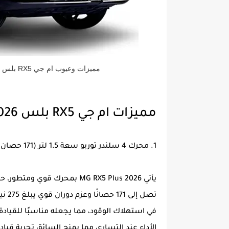
مميزات وعيوب ام جي RX5 بلس 2026 تعرف مشاكل وعيوب MG RX5 PLUS 2026
مميزات ام جي RX5 بلس 2026
1. محرك 4 سلندر توربو سعة 1.5 لتر (171 حصان / 275 نيوتن متر)
تصل 
في استهلاك الوقود، مما يجعله مناسبًا للقيادة 
الأداء عند التسارع، مما يمنح السائق تجربة قي