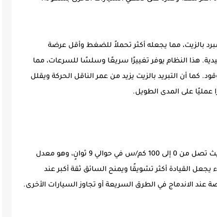
ة DCT (ثنائي القابض) مبرد بالزيت، مما يجعله أكثر تحملاً للضغط وأقل عرضة
ليدية. هذا النظام يوفر تغييرًا سريعًا وسلسًا للسرعات، مما
. كما أن التبريد بالزيت يزيد من عمر الناقل الحركة ويقلل
ا عمليًا على المدى الطويل.
تتمتع MG RX5 Plus 2026 بمعدل تسارع جيد، حيث تصل من 0 إلى 100 كم/س في حوالي 9 ثوانٍ، وهو معدل
 يجعل القيادة أكثر تشويقًا ويمنح السائق ثقة أكبر عند
صة عند الاندماج في الطرق السريعة أو تجاوز السيارات الأخرى.