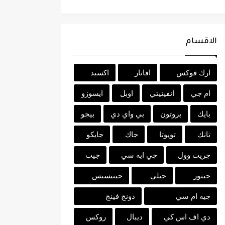
الاقسام
ارك فوكس
افاتار
اكسيد
ام جي
انفينيتي
اوبل
ايسوزو
بايك
بروتون
بي واي دي
بيجو
تانك
تويوتا
جاك
جايكو
جريت وول
جي ايه سي
جيب
جيتور
جيلي
جينيسيس
جيه ام سي
دونج فينج
دي اف اس كي
ديبال
روكس