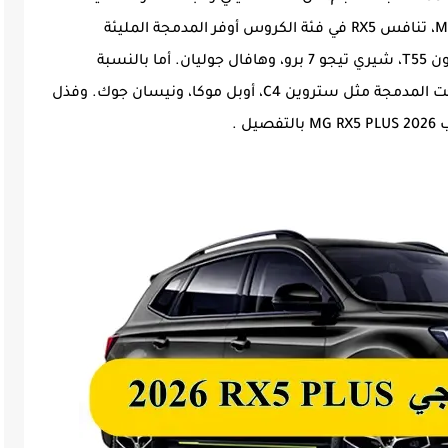
موتورز الصينية التي تمتلك العلامة البريطانية MG، تنافس RX5 في فئة الكروس أوفر المدمجة المليئة
بالسيارات المنافسة، مثل جيتور داشينج، بيستون T55، شيري تيجو 7 برو، وهافال جوليان. أما بالنسبة
للسيارات غير الصينية، فهي تنافس سيارات تحت المدمجة مثل ستروين C4، أوبل موكا، ونيسان جوك. وفذل
 .