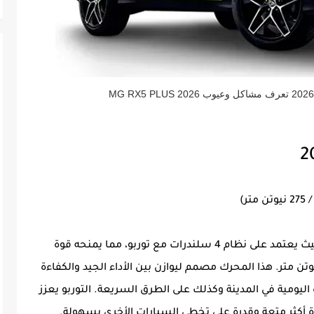
يأتي MG RX5 Plus 2026 بمحرك قوي ومتطور، حيث يعتمد على نظام 4 سلندرات مع توربو، مما يمنحه قوة
إلى 171 حصانًا وعزم دوران قوي يبلغ 275 نيوتن متر. هذا المحرك مصمم ليوازن بين الأداء الجيد والكفاءة
اليومية في المدينة وكذلك على الطرق السريعة. التوربو يعزز
ادة أكثر متعة وقدرة على تخطي السيارات الأخرى بسهولة.