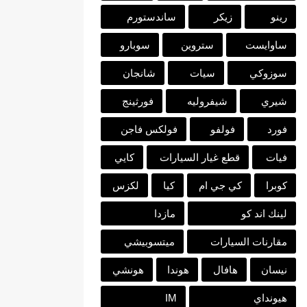
رينو
زيكر
ساندستورم
ساوايست
ستروين
سوبارو
سوزوكي
سيات
شانجان
شيري
شيفروليه
فورثينج
فورد
فولفو
فولكس فاجن
فيات
قطع غيار السيارات
كايي
كوبرا
كي جي ام
كيا
لكزس
لينك اند كو
مازدا
مقارنات السيارات
ميتسوبيشي
نيسان
هافال
هوندا
هونشي
هيونداي
IM