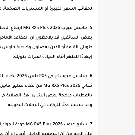
لحقائب السفر الكبيرة أو المشتريات الضخمة، مما يحد من practicality السيارة ف
5. خامس عيوب MG RX5 Plus 2026 ارتفاع المقاعد الأمامية أكثر من اللازم
بعض السائقين قد يلاحظون أن المقاعد الأمام
طويلي القامة أو الذين يفضلون وضعية جلوس منخف
إجهادًا للظهر أثناء القيادة لفترات طويلة.
6. سادس عيوب ام جي RX5 بلس 2026 نظام التعليق القاسٍ (العفشة صلبة)
تعاني MG RX5 Plus 2026 من ن
بالمطبات مزعجة بعض الشيء. هذا الصلابة في ا
وقد تسبب تعبًا للركاب في الرحلات الطويلة.
7. سابع عيوب MG RX5 Plus 2026 جودة المواد الداخلية المتوسطة
على الرغم من أن التصميم الداخلي أنيق، إلا أ