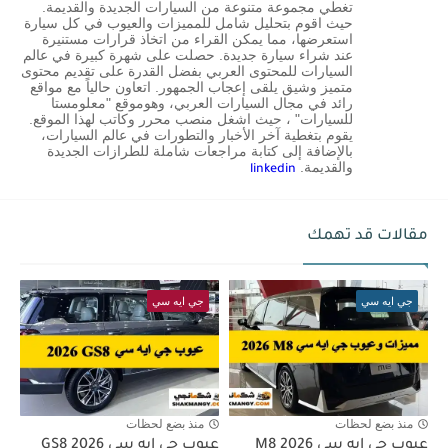
تغطي مجموعة متنوعة من السيارات الجديدة والقديمة.
حيث اقوم بتحليل شامل للمميزات والعيوب في كل سيارة
استعرضها، مما يمكن القراء من اتخاذ قرارات مستنيرة
عند شراء سيارة جديدة. حصلت على شهرة كبيرة في عالم
السيارات للمحتوى العربي بفضل القدرة على تقديم محتوى
متميز وشيق يلقى إعجاب الجمهور. اتعاون حالياً مع مواقع
رائد في مجال السيارات العربي، وهوموقع "معلومستا
للسيارات" ، حيث اشغل منصب محرر وكاتب لهذا الموقع.
يقوم بتغطية آخر الأخبار والتطورات في عالم السيارات،
بالإضافة إلى كتابة مراجعات شاملة للطرازات الجديدة
والقديمة.
linkedin
مقالات قد تهمك
جي ايه سي
جي ايه سي
منذ بضع لحظات
منذ بضع لحظات
عيوب جي ايه سي M8 2026
عيوب جي ايه سي GS8 2026