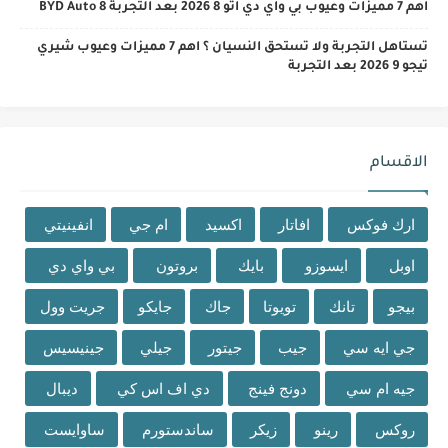
اهم 7 مميزات وعيوب بي واي دي اتو 8 2026 بعد التجربة BYD Auto 8
تستاهل التجربة ولا تستحق النسيان ؟ اهم 7 مميزات وعيوب شيري
تيجو 9 2026 بعد التجربة
الاقسام
ارك فوكس
افاتار
اكسيد
ام جي
انفينيتي
اوبل
ايسوزو
بايك
بروتون
بي واي دي
بيجو
تانك
تويوتا
جاك
جايكو
جريت وول
جي ايه سي
جيب
جيتور
جيلي
جينيسيس
جيه ام سي
دونج فينج
دي اف اس كي
ديبال
روكس
رينو
زيكر
ساندستورم
ساوايست