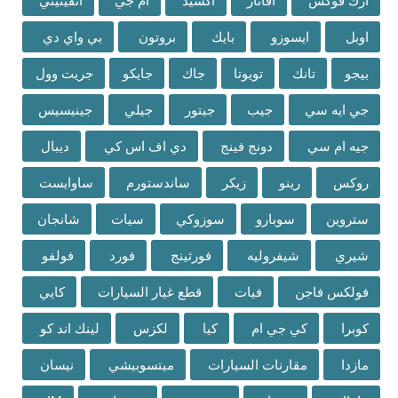
ارك فوكس
افاتار
اكسيد
ام جي
انفينيتي
اوبل
ايسوزو
بايك
بروتون
بي واي دي
بيجو
تانك
تويوتا
جاك
جايكو
جريت وول
جي ايه سي
جيب
جيتور
جيلي
جينيسيس
جيه ام سي
دونج فينج
دي اف اس كي
ديبال
روكس
رينو
زيكر
ساندستورم
ساوايست
ستروين
سوبارو
سوزوكي
سيات
شانجان
شيري
شيفروليه
فورثينج
فورد
فولفو
فولكس فاجن
فيات
قطع غيار السيارات
كايي
كوبرا
كي جي ام
كيا
لكزس
لينك اند كو
مازدا
مقارنات السيارات
ميتسوبيشي
نيسان