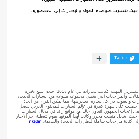
تردد المشترين تجاه السيارات الصينية الكبيرة.
حيث تتسرب ضوضاء الهواء والإطارات إلى المقصورة.
كاتب متخصص في مجال السيارات بدأت مسيرتي المهنية ككاتب سيارات في عام 2015. حيث اتمتع بخبرة
مقالات والمراجعات التي تغطي مجموعة متنوعة من السيارات الجديدة
ات والعيوب في كل سيارة استعرضها، مما يمكن القراء من اتخاذ
. حصلت على شهرة كبيرة في عالم السيارات للمحتوى العربي بفضل
 إعجاب الجمهور. اتعاون حالياً مع مواقع رائد في مجال السيارات
 حيث اشغل منصب محرر وكاتب لهذا الموقع. يقوم بتغطية آخر الأخبار
إلى كتابة مراجعات شاملة للطرازات الجديدة والقديمة.
linkedin