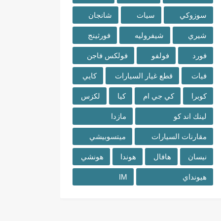
سوزوكي
سيات
شانجان
شيري
شيفروليه
فورثينج
فورد
فولفو
فولكس فاجن
فيات
قطع غيار السيارات
كايي
كوبرا
كي جي ام
كيا
لكزس
لينك اند كو
مازدا
مقارنات السيارات
ميتسوبيشي
نيسان
هافال
هوندا
هونشي
هيونداي
IM