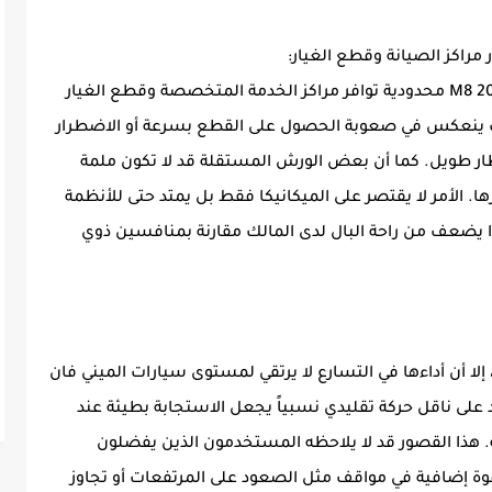
من أبرز العقبات التي تواجه ملاك جي ايه سي M8 2026 محدودية توافر مراكز الخدمة المتخصصة وقطع الغيار
ف ينعكس في صعوبة الحصول على القطع بسرعة أو الاضطرار
تظار طويل. كما أن بعض الورش المستقلة قد لا تكون ملمة
ها. الأمر لا يقتصر على الميكانيكا فقط بل يمتد حتى للأنظمة
ذا يضعف من راحة البال لدى المالك مقارنة بمنافسين ذوي
إلا أن أداءها في التسارع لا يرتقي لمستوى سيارات الميني فان
اد على ناقل حركة تقليدي نسبياً يجعل الاستجابة بطيئة عند
ة. هذا القصور قد لا يلاحظه المستخدمون الذين يفضلون
لى قوة إضافية في مواقف مثل الصعود على المرتفعات أو تجاوز