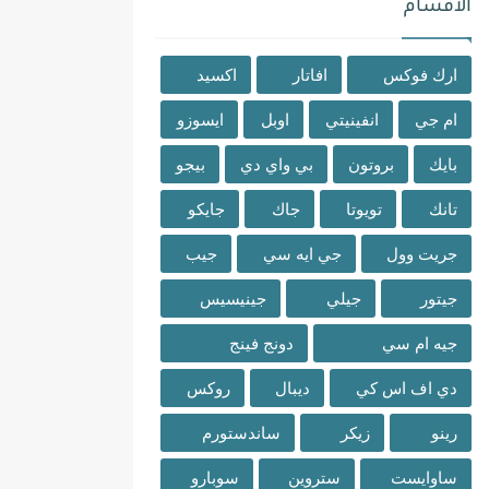
الاقسام
ارك فوكس
افاتار
اكسيد
ام جي
انفينيتي
اوبل
ايسوزو
بايك
بروتون
بي واي دي
بيجو
تانك
تويوتا
جاك
جايكو
جريت وول
جي ايه سي
جيب
جيتور
جيلي
جينيسيس
جيه ام سي
دونج فينج
دي اف اس كي
ديبال
روكس
رينو
زيكر
ساندستورم
ساوايست
ستروين
سوبارو