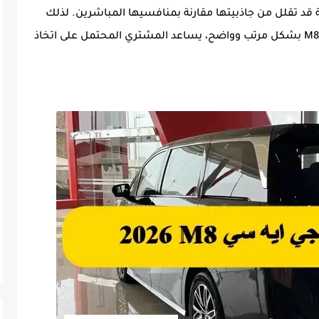
ة قد تقلل من جاذبيتها مقارنة بمنافسيها المباشرين. لذلك
نستعرض فيما يلي أبرز عيوب جي ايه سي M8 2026 بشكل مرتب وواضح، يساعد المشتري المحتمل على اتخاذ