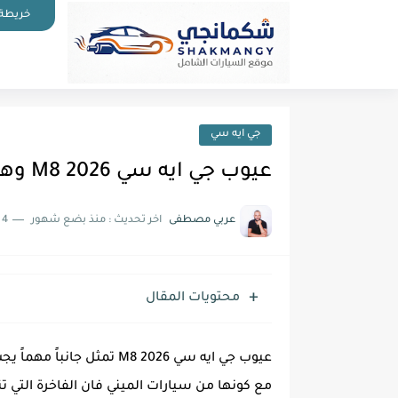
خريطة 
جي ايه سي
عيوب جي ايه سي M8 2026 وهل توفر استهلاك الوقود أم لا؟
عربي مصطفى
اخر تحديث :
منذ بضع شهور
4 دقائق للقراءة
محتويات المقال
عيوب جي ايه سي M8 2026 تم
مع كونها من سيارات الميني فان الفاخرة الت