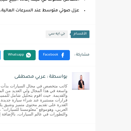
انخفاض ملحوظ في قيمة إعادة البيع نتيجة 
عزل صوتي متوسط عند السرعات العالية، 
الأقسام
جي ايه سي
بواسطة : عربي مصطفى
واسعة في هذا المجال ولي العديد من ال
والقديمة. حيث اقوم بتحليل شامل للمميز
قرارات مستنيرة عند شراء سيارة جديدة
القدرة على تقديم محتوى متميز وشيق يلقى
العربي، وهوموقع "معلومستا للسيارات" ،
والتطورات في عالم السيارات، بالإضافة 