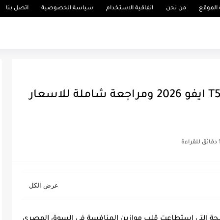
الموقع
من نحن
اتفاقية الاستخدام
سياسة الخصوصية
اتصل بنا
ابرز 8 مميزات وعيوب فورثينج T5 ايفو 2026 ومراجعة شاملة للاسعار
راءة
فر المدمجة التي استطاعت قلب موازين المنافسة في السوق المصري