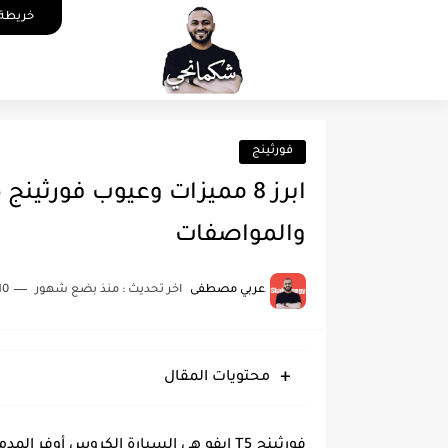
خريطة 
فورثينج
والمواصفات
عربي مصطفى
اخر تحديث :
منذ بضع شهور
10 دقائق للق
محتويات المقال
فورثينج T5 ايفو هي السيارة الكروس أو