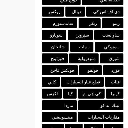
دي اف اس كي
ديبال
روكس
رينو
زيكر
ساندستورم
ساوايست
ستروين
سوبارو
سوزوكي
سيات
شانجان
شيري
شيفروليه
فورثينج
فورد
فولفو
فولكس فاجن
فيات
قطع غيار السيارات
كايي
كوبرا
كي جي ام
كيا
لكزس
لينك اند كو
مازدا
مقارنات السيارات
ميتسوبيشي