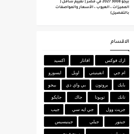
بيجو 3008 2027 في مصر | تقييم شامل (
المميزات ، العيوب ، الأسعار والمواصفات
بالتفصيل)
الاقسام
ارك فوكس
افاتار
اكسيد
ام جي
انفينيتي
اوبل
ايسوزو
بايك
بروتون
بي واي دي
بيجو
تانك
تويوتا
جاك
جايكو
جريت وول
جي ايه سي
جيب
جيتور
جيلي
جينيسيس
جيه ام سي
دونج فينج