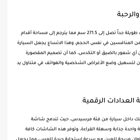
تستفيد فورثينج T5 ايفو 2026 من قاعدة عجلات طويلة جداً تصل إلى 271.5 سم مما يترجم إلى مساحة أقدام
ر من المنافسين في نفس الحجم، وهذا الاتساع يجعل السيارة
ن أي شعور بالضيق أو التكدس، كما أن تصميم المقصورة
كان لتسهيل وضع الأغراض الشخصية والهواتف في متناول يد
أنك داخل سيارة من فئة مرسيدس، حيث تندمج شاشة
 واحدة جذابة وسهلة القراءة، وتوفر هذه الشاشات كافة
ألوان مريحة للعين مع سرعة استجابة جيدة للمس، مما يجعل