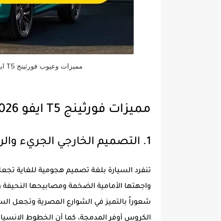
مميزات وعيوب فورثينج T5 ايفو 2026 ومراجعة شاملة للاسعار والمواصفات
مميزات فورثينج T5 ايفو 2026
1. التصميم الخارجي الجريء والرياضي
تنفرد السيارة بلغة تصميم هجومية للغاية تجعل
واجهتها الأمامية الضخمة ومصابيحها النحيفة و
شعوراً بالتميز في الشوارع المصرية وتجعل السي
الكروس أوفر المدمجة، كما أن الخطوط الانسيابي