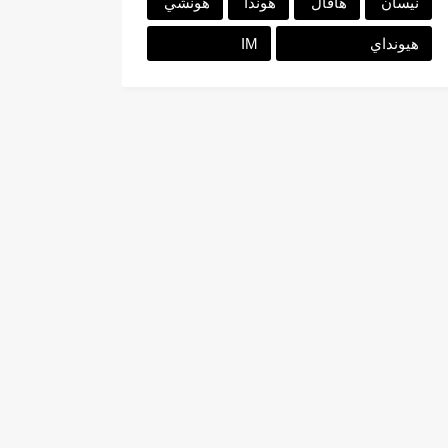
نيسان
هافال
هوندا
هونشي
هيونداي
IM