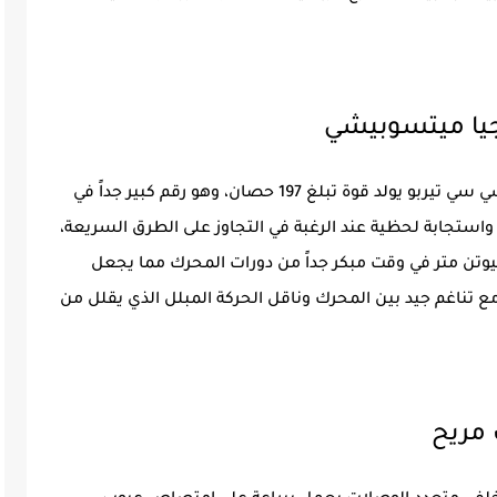
تعتمد فورثينج T5 EVO 2026 على محرك 1500 سي سي تيربو يولد قوة تبلغ 197 حصان، وهو رقم كبير جداً في
واستجابة لحظية عند الرغبة في التجاوز على الطرق السريعة،
 يشعر السائق بدفعة العزم التي تبلغ 285 نيوتن متر في وقت مبكر جداً من دورات المحرك مما يجعل
مع تناغم جيد بين المحرك وناقل الحركة المبلل الذي يقلل من