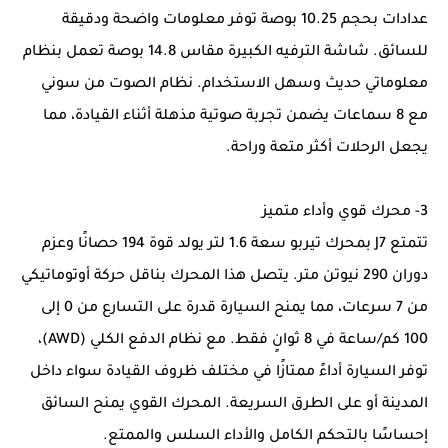
عدادات بحجم 10.25 بوصة توفر معلومات واضحة ودقيقة
للسائق. شاشة الترفيه الكبيرة مقاس 14.8 بوصة تعمل بنظام
معلوماتي حديث وسهل الاستخدام. نظام الصوت من سوني
مع 8 سماعات يضمن تجربة صوتية مذهلة أثناء القيادة، مما
يجعل الرحلات أكثر متعة وراحة.
3- محرك قوي وأداء متميز
تتمتع J7 بمحرك تيربو سعة 1.6 لتر يولد قوة 194 حصانًا وعزم
دوران 290 نيوتن متر. يتصل هذا المحرك بناقل حركة أوتوماتيكي
من 7 سرعات، مما يمنح السيارة قدرة على التسارع من 0 إلى
100 كم/ساعة في 8 ثوانٍ فقط. مع نظام الدفع الكلي (AWD)،
توفر السيارة أداءً ممتازًا في مختلف ظروف القيادة سواء داخل
المدينة أو على الطرق السريعة. المحرك القوي يمنح السائق
إحساسًا بالتحكم الكامل والأداء السلس والممتع.