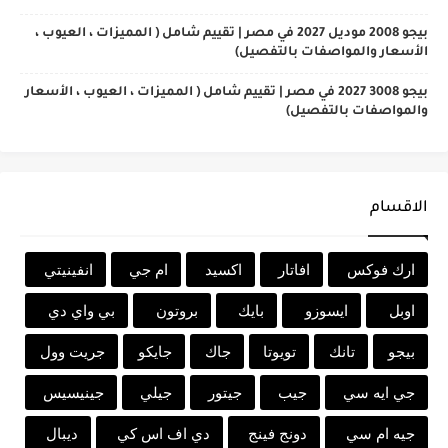
بيجو 2008 موديل 2027 في مصر | تقييم شامل ( المميزات ، العيوب ،
الأسعار والمواصفات بالتفصيل)
بيجو 3008 2027 في مصر | تقييم شامل ( المميزات ، العيوب ، الأسعار
والمواصفات بالتفصيل)
الاقسام
ارك فوكس
افاتار
اكسيد
ام جي
انفينيتي
اوبل
ايسوزو
بايك
بروتون
بي واي دي
بيجو
تانك
تويوتا
جاك
جايكو
جريت وول
جي ايه سي
جيب
جيتور
جيلي
جينيسيس
جيه ام سي
دونج فينج
دي اف اس كي
ديبال