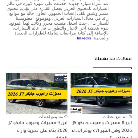
عند شراء سيارة جديدة. حصلت على شهرة كبيرة في عالم
السيارات للمحتوى العربي بفضل القدرة على تقديم محتوى
متميز وشيق يلقى إعجاب الجمهور. اتعاون حالياً مع مواقع
رائد في مجال السيارات العربي، وهوموقع "معلومستا
للسيارات" ، حيث اشغل منصب محرر وكاتب لهذا الموقع.
يقوم بتغطية آخر الأخبار والتطورات في عالم السيارات،
بالإضافة إلى كتابة مراجعات شاملة للطرازات الجديدة
والقديمة.
linkedin
مقالات قد تهمك
جايكو
جايكو
منذ بضع لحظات
منذ بضع لحظات
ابرز 8 مميزات وعيوب جايكو J5
ابرز 9 مميزات وعيوب جايكو J7
2026 وهل القير cvt يوفر الاداء
2026 بناء على تجرية واراء