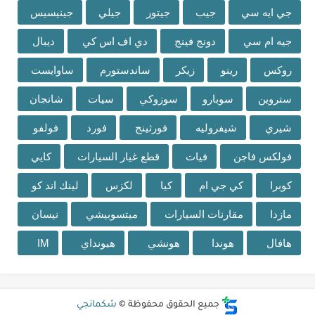
جي ايه سي
جيب
جيتور
جيلي
جينيسيس
جيه ام سي
دونج فينج
دي اف اس كي
ديبال
روكس
رينو
زيكر
ساندستورم
ساوايست
ستروين
سوبارو
سوزوكي
سيات
شانجان
شيري
شيفروليه
فورثينج
فورد
فولفو
فولكس فاجن
فيات
قطع غيار السيارات
كايي
كوبرا
كي جي ام
كيا
لكزس
لينك اند كو
مازدا
مقارنات السيارات
ميتسوبيشي
نيسان
هافال
هوندا
هونشي
هيونداي
IM
جميع الحقوق محفوظة ©
شكمانجي