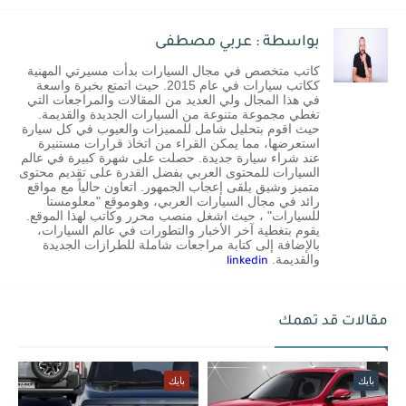
بواسطة : عربي مصطفى
كاتب متخصص في مجال السيارات بدأت مسيرتي المهنية
ككاتب سيارات في عام 2015. حيث اتمتع بخبرة واسعة
في هذا المجال ولي العديد من المقالات والمراجعات التي
تغطي مجموعة متنوعة من السيارات الجديدة والقديمة.
حيث اقوم بتحليل شامل للمميزات والعيوب في كل سيارة
استعرضها، مما يمكن القراء من اتخاذ قرارات مستنيرة
عند شراء سيارة جديدة. حصلت على شهرة كبيرة في عالم
السيارات للمحتوى العربي بفضل القدرة على تقديم محتوى
متميز وشيق يلقى إعجاب الجمهور. اتعاون حالياً مع مواقع
رائد في مجال السيارات العربي، وهوموقع "معلومستا
للسيارات" ، حيث اشغل منصب محرر وكاتب لهذا الموقع.
يقوم بتغطية آخر الأخبار والتطورات في عالم السيارات،
بالإضافة إلى كتابة مراجعات شاملة للطرازات الجديدة
والقديمة.
linkedin
مقالات قد تهمك
بايك
بايك