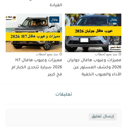
القيادة
هافال
هافال
منذ بضع لحظات
منذ بضع لحظات
مميزات وعيوب هافال جوليان
مميزات وعيوب هافال H7
2026 وكشف المستور عن
2026 سيارة تتحدى الكبار ام
الأداء والعيوب الخفية
فخ كبير
تعليقات
إرسال تعليق