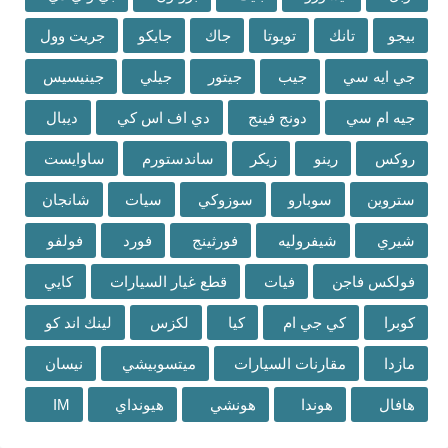
بيجو
تانك
تويوتا
جاك
جايكو
جريت وول
جي ايه سي
جيب
جيتور
جيلي
جينيسيس
جيه ام سي
دونج فينج
دي اف اس كي
ديبال
روكس
رينو
زيكر
ساندستورم
ساوايست
ستروين
سوبارو
سوزوكي
سيات
شانجان
شيري
شيفروليه
فورثينج
فورد
فولفو
فولكس فاجن
فيات
قطع غيار السيارات
كايي
كوبرا
كي جي ام
كيا
لكزس
لينك اند كو
مازدا
مقارنات السيارات
ميتسوبيشي
نيسان
هافال
هوندا
هونشي
هيونداي
IM