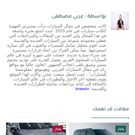
بواسطة : عربي مصطفى
كاتب متخصص في مجال السيارات بدأت مسيرتي المهنية
ككاتب سيارات في عام 2015. حيث اتمتع بخبرة واسعة
في هذا المجال ولي العديد من المقالات والمراجعات التي
تغطي مجموعة متنوعة من السيارات الجديدة والقديمة.
حيث اقوم بتحليل شامل للمميزات والعيوب في كل سيارة
استعرضها، مما يمكن القراء من اتخاذ قرارات مستنيرة
عند شراء سيارة جديدة. حصلت على شهرة كبيرة في عالم
السيارات للمحتوى العربي بفضل القدرة على تقديم محتوى
متميز وشيق يلقى إعجاب الجمهور. اتعاون حالياً مع مواقع
رائد في مجال السيارات العربي، وهوموقع "معلومستا
للسيارات" ، حيث اشغل منصب محرر وكاتب لهذا الموقع.
يقوم بتغطية آخر الأخبار والتطورات في عالم السيارات،
بالإضافة إلى كتابة مراجعات شاملة للطرازات الجديدة
والقديمة.
linkedin
مقالات قد تهمك
هافال
هافال