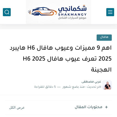
هافال
اهم 9 مميزات وعيوب هافال H6 هايبرد
2025 تعرف عيوب هافال H6 2025
الهجينة
عربي مصطفى
اخر تحديث :
منذ بضع شهور
5 دقائق للقراءة
محتويات المقال