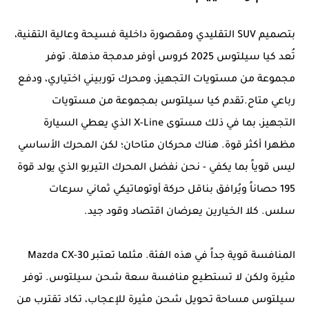
بتصميم SUV التقليدي ومقصورة داخلية فسيحة وعالية التقنية،
تُعد كيا سيلتوس 2025 كروس أوفر مدمجة مذهلة. توفر
مجموعة من مستويات التجهيز، ومحرك توربيني اختياري، ودفع
رباعي متاح.تقدم كيا سيلتوس بمجموعة من مستويات
التجهيز، بما في ذلك مستوى X-Line الذي يعطي السيارة
مظهرا أكثر قوة. هناك محركان متاحان؛ لكن المحرك الأساسي
ليس قوياً بما يكفي - نحن نفضل المحرك التيربو الذي يولد قوة
195 حصاناً ويُرافق بناقل حركة أوتوماتيكي ثماني سرعات
سلس. كلا الخيارين يعرضان اقتصاد وقود جيد.
المنافسة قوية جداً في هذه الفئة. مثلما تعتبر Mazda CX-30
مثيرة ولكن لا تستطيع منافسة سعة شحن سيلتوس. توفر
سيلتوس مساحة تحويل شحن مثيرة للإعجاب، تكاد تقترب من