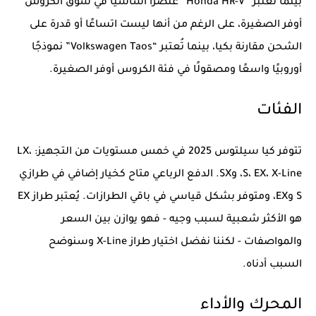
بينما تعتبر “Honda HR-V” عنصرًا أساسيًا في سوق الكروس
أوفر الصغيرة، على الرغم من أنها ليست اتساعًا أو قدرة على
الشحن مقارنة بكيا، بينما تُعتبر “Volkswagen Taos” نموذجًا
أوروبيًا واسعًا ومصقولًا في فئة الكروس أوفر الصغيرة.
الفئات
تتوفر كيا سيلتوس 2025 في خمس مستويات من التجهيز: LX،
S، EX، X-Line، وSX. الدفع الرباعي متاح كخيار إضافي في طرازي
S وEX، ومتوفر بشكل قياسي في باقي الطرازات. يُعتبر طراز EX
هو الأكثر شعبية لسبب وجيه - فهو يوازن بين السعر
والمواصفات - لكننا نفضل اختيار طراز X-Line وسنوضح
السبب أدناه.
المحرك والأداء