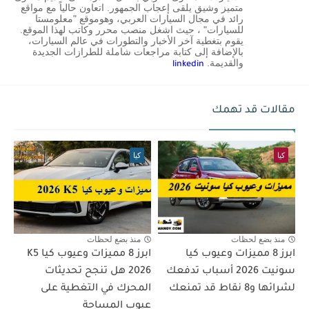
متميز وشيق يلقى إعجاب الجمهور. اتعاون حالياً مع مواقع
رائد في مجال السيارات العربي، وهوموقع "معلومستا
للسيارات" ، حيث اشغل منصب محرر وكاتب لهذا الموقع.
يقوم بتغطية آخر الأخبار والتطورات في عالم السيارات،
بالإضافة إلى كتابة مراجعات شاملة للطرازات الجديدة
والقديمة.
linkedin
مقالات قد تهمك
كيا
كيا
منذ بضع لحظات
منذ بضع لحظات
ابرز 8 مميزات وعيوب كيا
ابرز 8 مميزات وعيوب كيا K5
سونيت 2026 أسباب تدفعك
2026 هل تنجح تحديثات
لشرائها و8 نقاط قد تمنعك
المحرك في التغطية على
عيوب المساحة