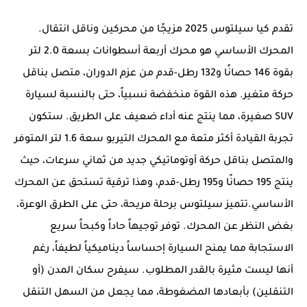
تقدم كيا سيلتوس 2025 مزيجًا من محركين وناقل انتقال.
المحرك الأساسي هو محرك أربعة أسطوانات بسعة 2.0 لتر
بقوة 146 حصانًا و132 رطل-قدم من عزم الدوران، متصل بناقل
حركة متغير. هذه القوة منخفضة نسبياً، حتى بالنسبة لسيارة
SUV صغيرة، مما ينتج عنه أداء ضعيف على الطريق. ستكون
تجربة القيادة أكثر متعة مع المحرك التيربو سعة 1.6 لتر المتوفر
والمتصل بناقل حركة أوتوماتيكي جديد من ثماني سرعات، حيث
ينتج 195 حصانًا و195 رطل-قدم، وهذا ترقية تستحق عن المحرك
الأساسي.تتميز سيلتوس برحلة مريحة، حتى على الطرق الوعرة،
بغض النظر عن المحرك. توفر توجيهاً حاداً وكبحاً سريع
الاستجابة مما يمنح السيارة إحساساً ديناميكياً لطيفاً، رغم
أنها ليست مثيرة بالقدر المطلوب. سيفرح سكان المدن (أو
التنقلين) بأبعادها المضغوطة، مما يجعل من السهل التنقل