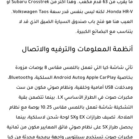
ما يقرب من 63 قدم مكعب. وهذا أكثر من Subaru Crosstrek أو
Honda HR-V، لكنه ليس بنفس قدر سعة Volkswagen Taos.
العيب هنا هو فتح باب صندوق السيارة الضيق الذي قد لا
يتناسب مع البضائع الكبيرة.
أنظمة المعلومات والترفيه والاتصال
تأتي شاشة كيا التي تعمل باللمس مقاس 8 بوصات مزودة
بخاصية Apple CarPlay وAndroid Auto السلكية، وBluetooth،
ومدخلات USB أمامية وخلفية، ونظام صوتي مكون من ست
مكبرات صوت في الطراز الأساسي LX. بينما تتضمن بقية
التشكيلة شاشة تعمل باللمس مقاس 10.25 بوصة مع نظام
الملاحة. تضيف طرازات EX وSX لوحة شحن لاسلكية، بينما
يحصل طراز SX على نظام صوتي فائق المعايير مكون من ثمانية
مكبرات صوت.تستخدم سيلتوس واجهة برمجية محدثة من كيا