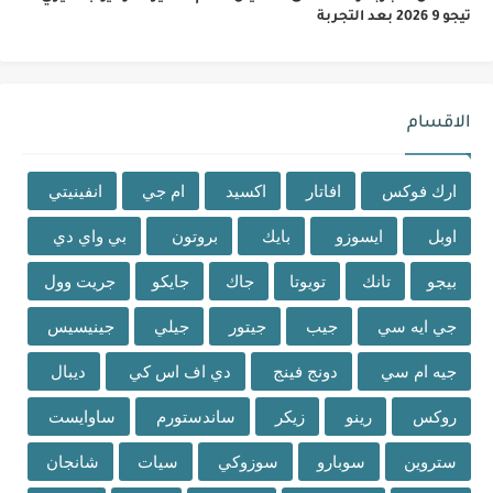
تيجو 9 2026 بعد التجربة
الاقسام
ارك فوكس
افاتار
اكسيد
ام جي
انفينيتي
اوبل
ايسوزو
بايك
بروتون
بي واي دي
بيجو
تانك
تويوتا
جاك
جايكو
جريت وول
جي ايه سي
جيب
جيتور
جيلي
جينيسيس
جيه ام سي
دونج فينج
دي اف اس كي
ديبال
روكس
رينو
زيكر
ساندستورم
ساوايست
ستروين
سوبارو
سوزوكي
سيات
شانجان