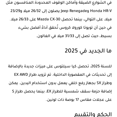
في الشوارع الضيقة وأماكن الوقوف المحدودة.المنافسون مثل
Honda HR-V وJeep Renegade يصلون إلى 26/32 ميلا و23/29
ميلا، على التوالي، بينما تحصل Mazda CX-30 على 26/33 ميلا.
في حين أن تويوتا كورولا كروس تُحقق أداءً أفضل بشيء
بسيط، حيث تصل إلى 31/33 ميلا في الغالون.
ما الجديد في 2025
للسنة 2025، تحصل كيا سيلتوس على ميزات جديدة بالإضافة
إلى تحديثات في المقصورة الداخلية. تم تزويد طراز EX AWD
وطراز SX بجهاز رفع خلفي يعمل بدون استخدام اليدين. يمكن
إضافة حزمة سقف شمسية للطراز EX، بينما يحصل طراز S
على عجلات مقاس 17 بوصة ذات لونين.
الحكم والتقييم