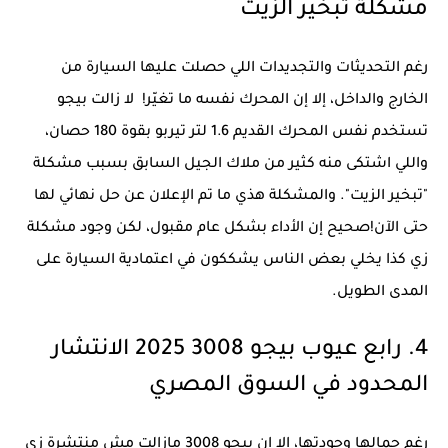
مشكلة تبخير الزيت
رغم التحديثات والتجديدات اللي حصلت عليها السيارة من
الخارج والداخل، إلا إن المحرك نفسه ما تغيّر! لا زالت بيجو
تستخدم نفس المحرك القديم 1.6 لتر تيربو بقوة 180 حصان،
واللي اشتكى منه كثير من ملاك الجيل السابق بسبب مشكلة
"تبخير الزيت". والمشكلة هذي ما تم الإعلان عن حل نهائي لها
حتى الآن!صحيح إن الأداء بشكل عام مقبول، لكن وجود مشكلة
زي كذا يخلي بعض الناس يشككون في اعتمادية السيارة على
المدى الطويل.
4. رابع عيوب بيجو 3008 2025 الانتشار
المحدود في السوق المصري
رغم جمالها وجودتها، إلا إن بيجو 3008 مازالت مش منتشرة زي