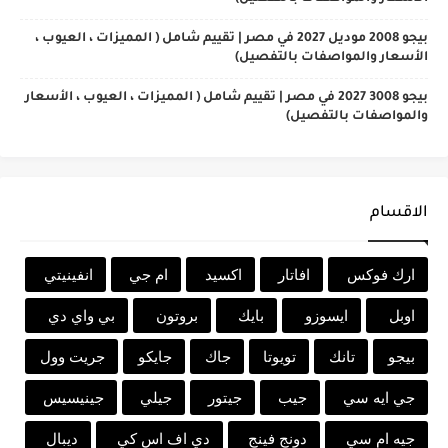
بيجو 2008 موديل 2027 في مصر | تقييم شامل ( المميزات ، العيوب ،
الأسعار والمواصفات بالتفصيل)
بيجو 3008 2027 في مصر | تقييم شامل ( المميزات ، العيوب ، الأسعار
والمواصفات بالتفصيل)
الاقسام
ارك فوكس
افاتار
اكسيد
ام جي
انفينيتي
اوبل
ايسوزو
بايك
بروتون
بي واي دي
بيجو
تانك
تويوتا
جاك
جايكو
جريت وول
جي ايه سي
جيب
جيتور
جيلي
جينيسيس
جيه ام سي
دونج فينج
دي اف اس كي
ديبال