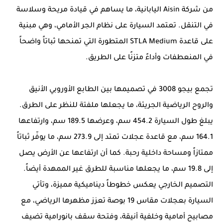
من شركة Aisin اليابانية، ما يساهم في قيادة مريحة وسلاسة
في التنقل. تعتمد السيارة على نظام الجر الأمامي، وهي مبنية
على قاعدة STLA Medium المتطورة التي تمنحها ثباتاً واضحاً
في المنعطفات وأداءً متزنًا على الطريق.
تجمع بيجو 3008 في تصميمها بين الطابع الأوروبي الأنيق
والروح الرياضية الجريئة، ما يجعلها ملفتة للنظر على الطرق.
يبلغ طول السيارة 454.2 سم، وعرضها 189.5 سم، وارتفاعها
164.1 سم، مع قاعدة عجلات تمتد إلى 273.9 سم، ما يوفّر ثباتاً
ممتازاً ومساحة داخلية رحبة. كما أن ارتفاعها عن الأرض يصل
إلى 19.8 سم، ما يجعلها مناسبة للطرق غير الممهدة أيضاً.
التصميم الخارجي يعكس خطوطاً ديناميكية مميزة، وتأتي
السيارة بعجلات مقاس 19 بوصة تعزز مظهرها الرياضي، مع
مصابيح أمامية وخلفية أنيقة، وفتحة سقف بانورامية تضيف