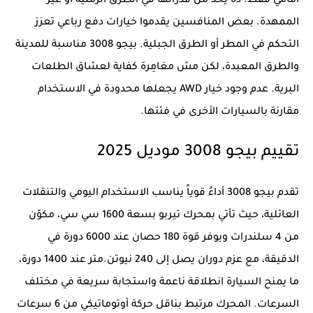
أمامي فقط. ده يحدّ من قدراتها في الطرق الرملية أو غير
الممهدة. بعض المنافسين يقدموا خيارات دفع رباعي تعزز
التحكم في المطر أو الطرق الجبلية. بيجو 3008 مناسبة للمدينة
والطرق المعبدة، لكن مش مغامِرة كفاية لعشاق الطلعات
البرية. عدم وجود خيار AWD يجعلها محدودة في الاستخدام
مقارنة بالسيارات الأخرى في فئتها.
تقييم بيجو 3008 موديل 2025
تقدم بيجو 3008 أداءً قوياً يناسب الاستخدام اليومي والتنقلات
العائلية، حيث تأتي بمحرك تيربو بسعة 1600 سي سي، مكوّن
من 4 سلندرات ويوفر قوة 180 حصان عند 6000 دورة في
الدقيقة، مع عزم دوران يصل إلى 240 نيوتن.متر عند 1400 دورة،
ما يمنح السيارة انطلاقة ناعمة واستجابة سريعة في مختلف
السرعات. المحرك مرتبط بناقل حركة أوتوماتيكي من 6 سرعات