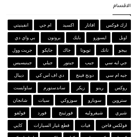
الاقسام
ارك فوكس
افاتار
اكسيد
ام جي
انفينيتي
اوبل
ايسوزو
بايك
بروتون
بي واي دي
بيجو
تانك
تويوتا
جاك
جايكو
جريت وول
جي ايه سي
جيب
جيتور
جيلي
جينيسيس
جيه ام سي
دونج فينج
دي اف اس كي
ديبال
روكس
رينو
زيكر
ساندستورم
ساوايست
ستروين
سوبارو
سوزوكي
سيات
شانجان
شيري
شيفروليه
فورثينج
فورد
فولفو
فولكس فاجن
فيات
قطع غيار السيارات
كايي