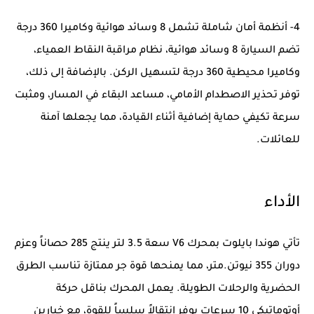
4- أنظمة أمان شاملة تشمل 8 وسائد هوائية وكاميرا 360 درجة
تضم السيارة 8 وسائد هوائية، نظام مراقبة النقاط العمياء،
وكاميرا محيطية 360 درجة لتسهيل الركن. بالإضافة إلى ذلك،
توفر تحذير الاصطدام الأمامي، مساعد البقاء في المسار، ومثبت
سرعة تكيفي حماية إضافية أثناء القيادة، مما يجعلها آمنة
للعائلات.
الأداء
تأتي هوندا بايلوت بمحرك V6 سعة 3.5 لتر ينتج 285 حصاناً وعزم
دوران 355 نيوتن.متر، مما يمنحها قوة جر ممتازة تناسب الطرق
الحضرية والرحلات الطويلة. يعمل المحرك بناقل حركة
أوتوماتيكي 10 سرعات يوفر انتقالاً سلساً للقوة، مع خيارين