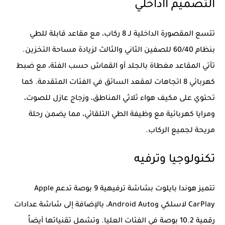
التصميم ااداخلي
تتسع المقصورة الداخلية لـ 8 ركاب، مع مقاعد قابلة للطي
بنظام 60/40 للصفين الثاني والثالث لزيادة مساحة التخزين.
تأتي المقاعد مغطاة بالجلد أو القماش حسب الفئة، مع ضبط
كهربائي 8 اتجاهات لمقعد السائق في الفئات المتقدمة. كما
تحتوي على مكيف هواء ثلاثي المناطق، وزجاج عازل للصوت،
ومرايا كهربائية مع وظيفة الطي التلقائي، مما يضمن رحلة
مريحة لجميع الركاب.
تكنولوجيا وترفيه
تتميز هوندا بايلوت بشاشة ترفيهية 9 بوصة تدعم Apple
CarPlay لاسلكي وAndroid Auto، بالإضافة إلى شاشة عدادات
رقمية 10.2 بوصة في الفئات العليا. وتشمل تقنياتها أيضاً