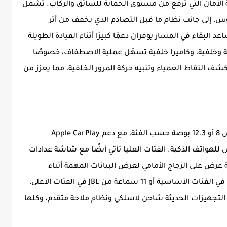
ة الأمان التي ترفع من مستوى الحماية للسائق والركاب. تشمل
كل مدروس، إلى جانب نظام ما قبل التصادم الذي يخفف من أثر
لبقاء في المسار يوفران دعمًا كبيرًا أثناء القيادة الطويلة
 وخلفية، وكاميرا خلفية تسهّل عملية الاصطفاف، خصوصًا
شف النقاط العمياء وتنبيه حركة المرور الخلفية، مما يعزز من
توفر تويوتا هايلاندر شاشات ترفيه مركزية بقياس 8 أو 12.3 بوصة حسب الفئة، مع دعم Apple CarPlay
لهواتف الذكية. الفئات العليا تأتي أيضًا مع شاشة عدادات
ضافة إلى شاشة عرض على الزجاج الأمامي لعرض البيانات المهمة أثناء
القيادة. يتوفر كذلك نظام صوتي من 6 سماعات في الفئات الأساسية أو 11 سماعة من JBL في الفئات الأعلى،
لتجهيزات الحديثة شاحن لاسلكي ونظام ملاحة متقدم، وكلها