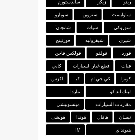
رينو
زيكر
ساندستورم
ساوايست
ستروين
سوبارو
سوزوكي
سيات
شانجان
شيري
شيفروليه
فورثينج
فورد
فولفو
فولكس فاجن
فيات
قطع غيار السيارات
كايي
كوبرا
كي جي ام
كيا
لكزس
لينك اند كو
مازدا
مقارنات السيارات
ميتسوبيشي
نيسان
هافال
هوندا
هونشي
هيونداي
IM