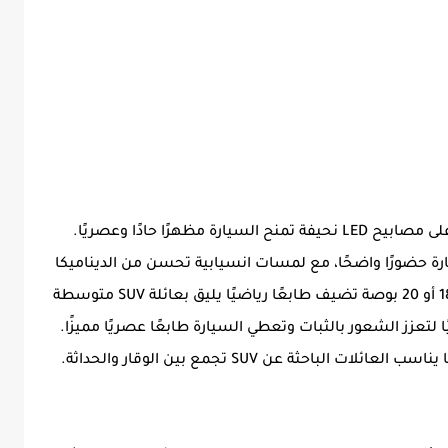
تويوتا هايلاندر تأتي بواجهة أمامية جريئة تحتوي على مصابيح LED نحيفة تمنح السيارة مظهرًا حادًا وعصريًا.
ارة حضورًا واضحًا، مع لمسات انسيابية تحسن من الديناميكا
الهوائية. العجلات الألمنيوم المتوفرة بمقاسي 18 أو 20 بوصة تضيف طابعًا رياضيًا يليق بعائلة SUV متوسطة
 نجد مصابيح LED تمتد عرضيًا لتعزز الشعور بالثبات وتعطي السيارة طابعًا عصريًا مميزًا.
لباحثة عن SUV تجمع بين الوقار والحداثة.