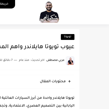
خريطة 
تويوتا
عيوب تويوتا هايلاندر واهم ال
عربي مصطفى
اخر تحديث :
منذ عام
7 دقائق للقراءة
محتويات المقال
اليابانية بين التصميم العصري، الاعتمادية، وتج