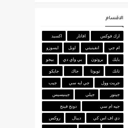
الاقسام
ارك فوكس
افاتار
اكسيد
ام جي
انفينيتي
اوبل
ايسوزو
بايك
بروتون
بي واي دي
بيجو
تانك
تويوتا
جاك
جايكو
جريت وول
جي ايه سي
جيب
جيتور
جيلي
جينيسيس
جيه ام سي
دونج فينج
دي اف اس كي
ديبال
روكس