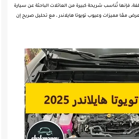
ود. وبما أنها تأتي بـ5 فئات مختلفة، فإنها تُناسب شريحة كبيرة من العائلات الباحثة عن سيارة
رض معًا مميزات وعيوب تويوتا هايلاندر ، مع تحليل صريح إن