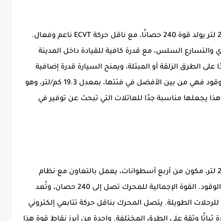
تعتمد تويوتا هايلاندر على محرك هايبرد سعة 2.5 لتر يولد قوة 240 حصانًا، مع ناقل حركة ECVT ناعم وفعال.
تصادي والتسارع السلس، مع قدرة كافية للقيادة داخل المدينة
لكلي (AWD) يتيح ثباتًا جيدًا على الطرق الزلقة أو المبتلة، ويمنح السيارة قدرة إضافية
على التعامل مع الظروف الصعبة. أما صرفية الوقود فهي من بين الأفضل في فئتها، بمعدل 19.3 كم/لتر، وهو
هذا يجعلها مناسبة جدًا للعائلات التي تبحث عن توفير في
تويوتا هايلاندر تأتي بمحرك هجين HEV بسعة 2.5 لتر، مكون من أربع أسطوانات، يعمل بالتعاون مع نظام
كهربائي لتحقيق أفضل توازن بين القوة وكفاءة الوقود. القوة الإجمالية للمحرك تصل إلى 240 حصان، وتُعد
 للرحلات الطويلة. يتصل المحرك بناقل حركة تتابعي إلكتروني
 دفع كلي AWD يمنح السيارة ثباتًا وثقة على الطرق المختلفة. واحدة من أبرز نقاط قوة هذا