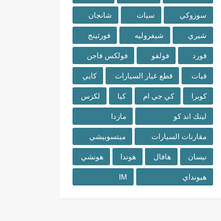
سوزوكي
سيات
شانجان
شيري
شيفروليه
فورثينج
فورد
فولفو
فولكس فاجن
فيات
قطع غيار السيارات
كايي
كوبرا
كي جي ام
كيا
لكزس
لينك اند كو
مازدا
مقارنات السيارات
ميتسوبيشي
نيسان
هافال
هوندا
هونشي
هيونداي
IM