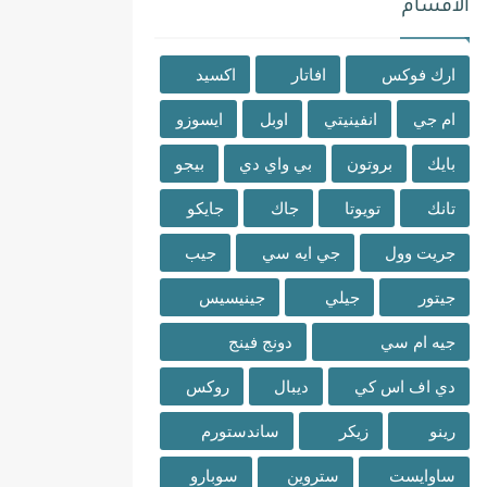
الاقسام
ارك فوكس
افاتار
اكسيد
ام جي
انفينيتي
اوبل
ايسوزو
بايك
بروتون
بي واي دي
بيجو
تانك
تويوتا
جاك
جايكو
جريت وول
جي ايه سي
جيب
جيتور
جيلي
جينيسيس
جيه ام سي
دونج فينج
دي اف اس كي
ديبال
روكس
رينو
زيكر
ساندستورم
ساوايست
ستروين
سوبارو