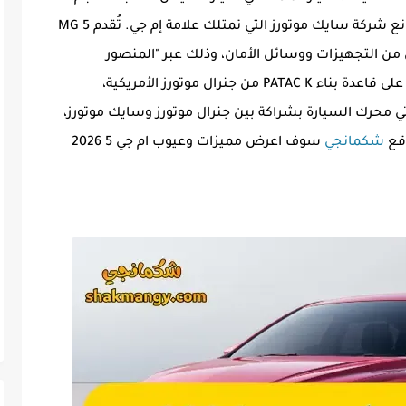
منشأها الصين ويتم تصنيعها بالكامل في مصانع شركة سايك موتورز التي تمتلك علامة إم جي. تُقدم MG 5
من التجهيزات ووسائل الأمان، وذلك عبر "المنصور
للسيارات".من الناحية الميكانيكية، تعتمد MG 5 على قاعدة بناء PATAC K من جنرال موتورز الأمريكية،
تي محرك السيارة بشراكة بين جنرال موتورز وسايك موتورز،
شكمانجي
سوف اعرض مميزات وعيوب ام جي 5 2026