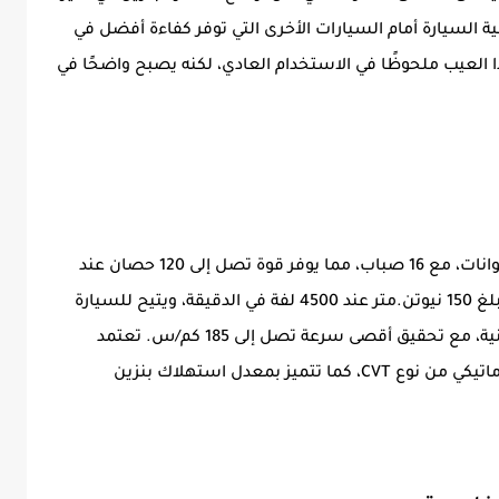
 السيارة أمام السيارات الأخرى التي توفر كفاءة أفضل في
ا العيب ملحوظًا في الاستخدام العادي، لكنه يصبح واضحًا في
MG5 2026 تأتي بمحرك سعة 1.5 لتر وأربع أسطوانات، مع 16 صباب، مما يوفر قوة تصل إلى 120 حصان عند
6000 لفة في الدقيقة. يولد المحرك عزم دوران يبلغ 150 نيوتن.متر عند 4500 لفة في الدقيقة، ويتيح للسيارة
التسارع من 0 إلى 100 كم/س في غضون 12.5 ثانية، مع تحقيق أقصى سرعة تصل إلى 185 كم/س. تعتمد
السيارة على نظام الجر الأمامي وناقل حركة أوتوماتيكي من نوع CVT، كما تتميز بمعدل استهلاك بنزين