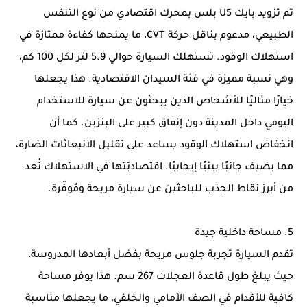
تم تزويد بايك U5 بلس بمحرك اقتصادي من نوع التنفس
الطبيعي، مدعوم بناقل حركة CVT، ما يمنحها كفاءة ممتازة في
استهلاك الوقود. تستهلك السيارة حوالي 5.9 لتر لكل 100 كم،
وهي نسبة مميزة في فئة السيدان الاقتصادية. هذا يجعلها
خيارًا مثاليًا للأشخاص الذين يبحثون عن سيارة للاستخدام
اليومي داخل المدينة دون إنفاق كبير على البنزين. كما أن
انخفاض استهلاك الوقود يساعد على تقليل الانبعاثات الضارة،
مما يضيف جانبًا بيئيًا إيجابيًا. اقتصاديّتها في الاستهلاك تُعد
من أبرز نقاط الجذب للباحثين عن سيارة مريحة ومُوفّرة.
5. مساحة داخلية جيدة
تقدم السيارة تجربة جلوس مريحة بفضل أبعادها المدروسة،
حيث يبلغ طول قاعدة العجلات 267 سم. هذا يوفر مساحة
كافية للأقدام في الصف الأمامي والخلفي، ما يجعلها مناسبة