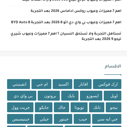
اهم 7 مميزات وعيوب روكس اداماس 2026 بعد التجربة
اهم 7 مميزات وعيوب بي واي دي اتو 8 2026 بعد التجربة BYD Auto 8
تستاهل التجربة ولا تستحق النسيان ؟ اهم 7 مميزات وعيوب شيري
تيجو 9 2026 بعد التجربة
الاقسام
ارك فوكس
افاتار
اكسيد
ام جي
انفينيتي
اوبل
ايسوزو
بايك
بروتون
بي واي دي
بيجو
تانك
تويوتا
جاك
جايكو
جريت وول
جي ايه سي
جيب
جيتور
جيلي
جينيسيس