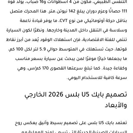
التنفس الطبيعي، مكون من 4 أسطوانات و16 صباب، يولد قوة
111 حصانًا وعزم دوران يبلغ 142 نيوتن.متر. هذا المحرك متصل
بناقل حركة أوتوماتيكي من نوع CVT، ما يوفر قيادة ناعمة
وسلاسة في التنقل داخل المدينة وخارجها. ونظرًا لكون السيارة
تنتمي للفئة الاقتصادية، فإن استهلاك الوقود يُعد من أبرز نقاط
قوتها، حيث تستهلك في المتوسط حوالي 5.9 لتر لكل 100 كم،
ما يجعلها خيارًا موفرًا لمن يبحث عن سيارة بسعر مناسب
وكفاءة جيدة. كما تبلغ سرعتها القصوى 170 كم/س، وهي
سرعة كافية للاستخدام اليومي.
تصميم بايك U5 بلس 2026 الخارجي
والأبعاد
تعتمد بايك U5 بلس على تصميم بسيط وأنيق يعكس روح
السيارات الصينية الحديثة التي تسعى لمزج العملية مع