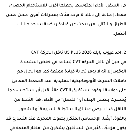
في السفر. الأداء المتوسط يجعلها أقرب للاستخدام الحضري
فقط. إضافة إلى ذلك، لا توجد فئات بمحركات أقوى ضمن نفس
الطراز. وبالتالي، من يبحث عن قيادة رياضية سيجد خيارات
أفضل.
2. احد عيوب بايك U5 PLUS 2026 ناقل الحركة CVT
في حين أن ناقل الحركة CVT يُساعد في خفض استهلاك
الوقود، إلا أنه لا يوفر تجربة قيادة ممتعة كما هو الحال مع
ناقلات السرعة الأوتوماتيكية التقليدية. عند الضغط المفاجئ
على دواسة الوقود، يستغرق الـCVT وقتًا قبل أن يستجيب، مما
يُشعرك ببعض البطء أو "الكسل" في الأداء. هذا النمط من
الناقل قد لا يرضي عشاق الاستجابة السريعة أو الشعور
بالقوة. أيضًا، الإحساس المتكرر بصوت المحرك عند التسارع قد
يكون مزعجًا. كثير من السائقين يشكون من افتقار المتعة في