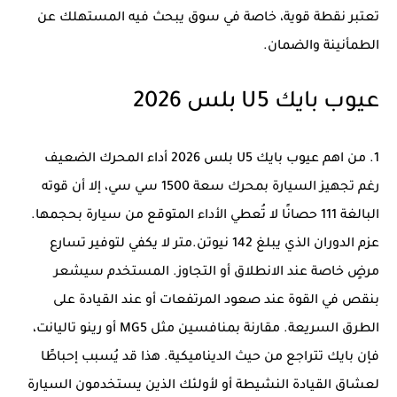
تعتبر نقطة قوية، خاصة في سوق يبحث فيه المستهلك عن
الطمأنينة والضمان.
عيوب بايك U5 بلس 2026
1. من اهم عيوب بايك U5 بلس 2026 أداء المحرك الضعيف
رغم تجهيز السيارة بمحرك سعة 1500 سي سي، إلا أن قوته
البالغة 111 حصانًا لا تُعطي الأداء المتوقع من سيارة بحجمها.
عزم الدوران الذي يبلغ 142 نيوتن.متر لا يكفي لتوفير تسارع
مرضٍ خاصة عند الانطلاق أو التجاوز. المستخدم سيشعر
بنقص في القوة عند صعود المرتفعات أو عند القيادة على
الطرق السريعة. مقارنة بمنافسين مثل MG5 أو رينو تاليانت،
فإن بايك تتراجع من حيث الديناميكية. هذا قد يُسبب إحباطًا
لعشاق القيادة النشيطة أو لأولئك الذين يستخدمون السيارة