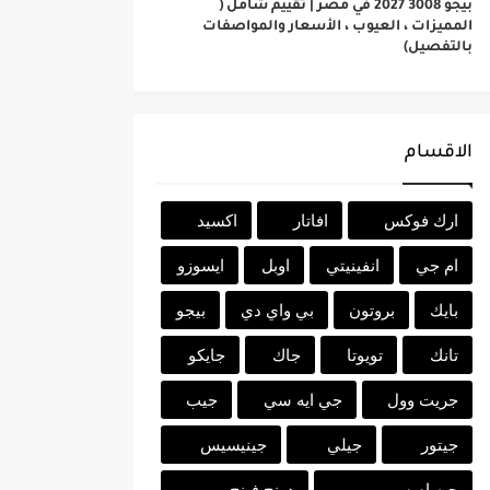
بيجو 3008 2027 في مصر | تقييم شامل (
المميزات ، العيوب ، الأسعار والمواصفات
بالتفصيل)
الاقسام
ارك فوكس
افاتار
اكسيد
ام جي
انفينيتي
اوبل
ايسوزو
بايك
بروتون
بي واي دي
بيجو
تانك
تويوتا
جاك
جايكو
جريت وول
جي ايه سي
جيب
جيتور
جيلي
جينيسيس
جيه ام سي
دونج فينج