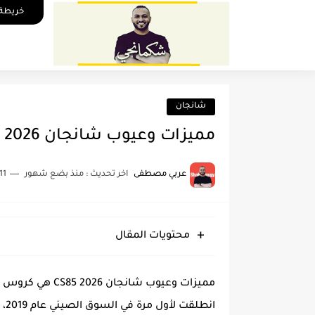
خريطة 
شانجان
مميزات وعيوب شانجان CS85 2026 ومت سسبب عدم انتشارها
عربي مصطفى
اخر تحديث :
منذ بضع شهور
11 دقائق للقراء
محتويات المقال
مميزات وعيوب شان
انط