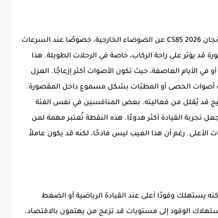
أحد أبرز الملاحظات هو ضعف عزل مقصورة شانجان CS85 2026 عن الضوضاء الخارجية، خصوصًا عند السرعات
رة قد يؤثر على راحة الركاب، خاصة في الرحلات الطويلة. هذا
ي الأيام العاصفة، حيث تكون الأصوات أكثر إزعاجًا. العزل
 أصوات الحصى أو المطبّات بشكل مسموع داخل المقصورة.
ضجيج قد يُقلل من فعاليته. بعض المنافسين في نفس الفئة
ل تجربة القيادة أكثر هدوءًا. هذه النقطة تُعتبر مهمة لمن
الأعلى. رغم أن هذا العيب ليس فادحًا، لكنه قد يكون عاملاً
 قوة ممتازة، لكنه يستهلك وقودًا أعلى عند القيادة الرياضية أو الضغط
ستهلاك الوقود إلى مستويات قد تزعج من يهتمون بالاقتصاد.