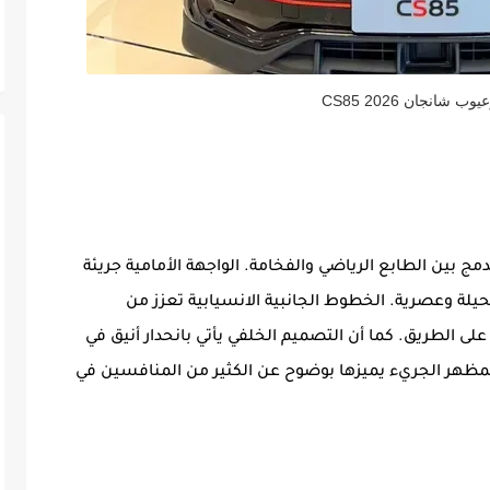
 شانجان CS85 2026
تع شانجان CS85 2026 بتصميم كوبيه SUV يدمج بين الطابع الرياضي والفخامة. الواجهة الأمامية جريئة
 شبكاً كبيراً مطلياً بالكروم ومصابيح LED نحيلة وعصرية. الخطوط الجانبية الانسيابية تعزز من
ً على الطريق. كما أن التصميم الخلفي يأتي بانحدار أنيق في
ظهر الجريء يميزها بوضوح عن الكثير من المنافسين في