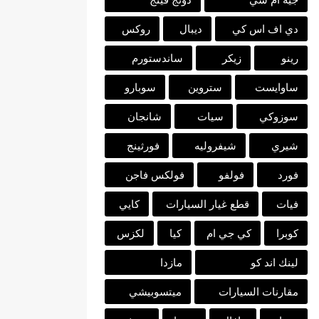
دي اف اس كي
ديبال
روكس
رينو
زيكر
ساندستورم
ساوايست
ستروين
سوبارو
سوزوكي
سيات
شانجان
شيري
شيفروليه
فورثينج
فورد
فولفو
فولكس فاجن
فيات
قطع غيار السيارات
كايي
كوبرا
كي جي ام
كيا
لكزس
لينك اند كو
مازدا
مقارنات السيارات
ميتسوبيشي