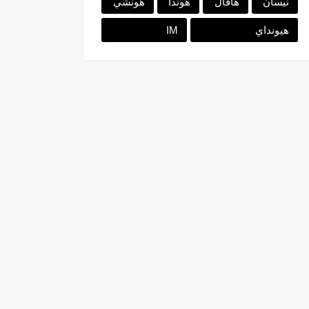
نيسان
هافال
هوندا
هونشي
هيونداي
IM