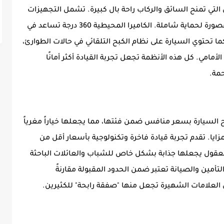
 الأمان التي تمنح السائق والركاب راحة بال كبيرة. تشمل التجهيزات
ستة وسائد هوائية موزعة بشكل ذكي داخل المقصورة لحماية شاملة. الكاميرا المحيطية 360 درجة تساعد في
كما تحتوي السيارة على نظام الكبح التلقائي في حالات الطوارئ،
مامي. كل هذه الأنظمة تجعل تجربة القيادة أكثر أمانًا
حمة.
ح السيارة بسعر منافس ضمن فئتها، مما يجعلها خياراً مغرياً
 SUV دون التضحية بالمزايا. تقدم تجربة قيادة فاخرة وتكنولوجية بأسعار أقل من
المعقول يجعلها جذابة بشكل خاص للشباب والعائلات الباحثة
تأمين والصيانة تعتبر ضمن الحدود المقبولة مقارنةً
العلامات الشهيرة تجعل منها "صفقة رابحة" للكثيرين.