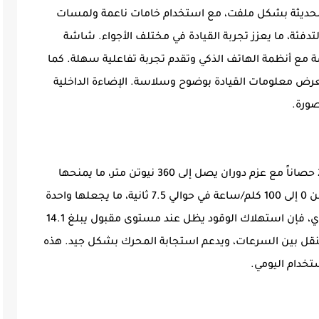
ت الحديثة بشكل ملفت، مع استخدام خامات ناعمة ولمسات
لتدفئة، ما يعزز تجربة القيادة في مختلف الأجواء. شاشة
1 بوصة تتصل بسلاسة مع أنظمة الهاتف الذكي وتقدم تجربة تفاعلية سهلة. كما
ادات رقمية بحجم 10.25 بوصة تعرض معلومات القيادة بوضوح وسلاسة. الإضاءة الداخلية
صورة.
تأتي السيارة بمحرك تيربو سعة 2.0 لتر يولد 233 حصاناً مع عزم دوران يصل إلى 360 نيوتن متر، ما يمنحها
انطلاقة قوية وسلاسة في التجاوزات. تتسارع من 0 إلى 100 كلم/ساعة في حوالي 7.5 ثانية، ما يجعلها واحدة
من الأسرع في فئتها. وعلى الرغم من الأداء القوي، فإن استهلاك الوقود يظل عند مستوى مقبول يبلغ 14.1
لتنقل بين السرعات، ويدعم استجابة المحرك بشكل جيد. هذه
استخدام اليومي.