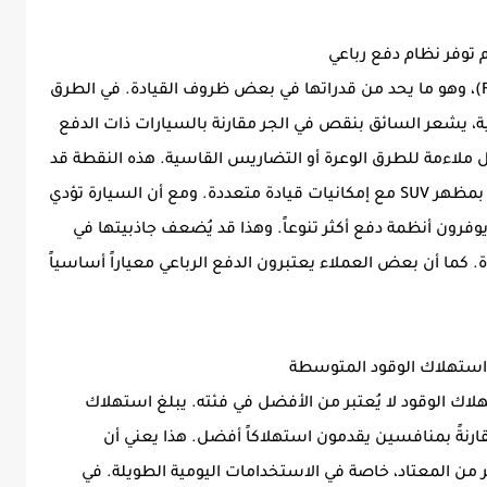
السيارة تعتمد على نظام دفع أمامي فقط (FWD)، وهو ما يحد من قدراتها في بعض ظروف القيادة. في الطرق
ية، يشعر السائق بنقص في الجر مقارنة بالسيارات ذات الدفع
AWD يجعل السيارة أقل ملاءمة للطرق الوعرة أو التضاريس القاسية. هذه النقطة قد
تزعج السائقين الذين يبحثون عن سيارة رياضية بمظهر SUV مع إمكانيات قيادة متعددة. ومع أن السيارة تؤدي
 يوفرون أنظمة دفع أكثر تنوعاً. وهذا قد يُضعف جاذبيتها في
 كما أن بعض العملاء يعتبرون الدفع الرباعي معياراً أساسياً
تهلاك الوقود لا يُعتبر من الأفضل في فئته. يبلغ استهلاك
قم متوسط مقارنةً بمنافسين يقدمون استهلاكاً أفضل. هذا يعني أن
ر من المعتاد، خاصة في الاستخدامات اليومية الطويلة. في