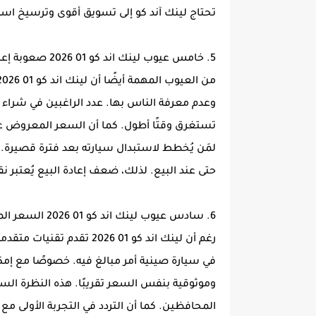
تحتاج لينك آند كو إلى تسويق أقوى وترسيخ اسم
5. خامس عيوب لينك اند كو 01 2026 صعوبة إعادة البيع:
وعدم معرفة الناس بها. عدد الراغبين في شراء 
تستغرق وقتًا أطول. كما أن السعر المعروض عن
لمَن يُخطط لاستبدال سيارته بعد فترة قصير
حتى عند البيع. لذلك، ضعف إعادة البيع يُعتبر 
6. سادس عيوب لينك اند كو 01 2026 السعر المرتفع نسبياً لسيارة صينية
رغم أن لينك اند كو 01 026
في سيارة صينية أمر مبالغ فيه. خصوصًا مع إمكا
وموثوقية بنفس السعر تقريبًا. هذه النظرة ال
المحافظين. كما أن التردد في التجربة الأولى مع 