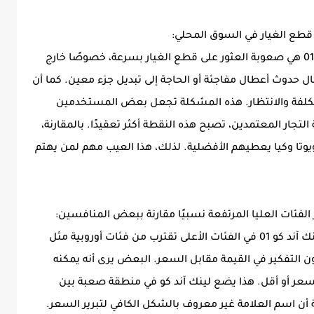
من أبرز المشكلات التي تواجه ملاك لينك آند كو 01 هي صعوبة العثور على قطع الغيار بسرعة، خصوصًا خارج
حال حدوث أعطال مفاجئة أو الحاجة إلى تبديل جزء معين. كما أن
 الكلفة والانتظار. هذه المشكلة تجعل بعض المستخدمين
التجار المعتمدين، تصبح هذه النقطة أكثر تعقيدًا. بالمقارنة،
وتا وكيا يعطيهم الأفضلية. لذلك، هذا العيب مهم لمن يهتم
على الرغم من جودة المواصفات، إلا أن أسعار لينك آند كو 01 في الفئات الأعلى تقترب من فئات أوروبية مثل
التفكير في القيمة مقابل السعر. البعض يرى أنه يمكنه
سعر أو أقل. هذا يضع لينك آند كو في منطقة صعبة بين
ن اسم العلامة غير معروف بالشكل الكافي لتبرير السعر.