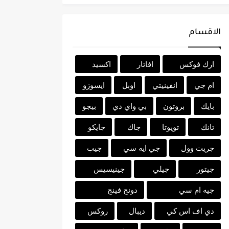
الاقسام
ارك فوكس
افاتار
اكسيد
ام جي
انفينيتي
اوبل
ايسوزو
بايك
بروتون
بي واي دي
بيجو
تانك
تويوتا
جاك
جايكو
جريت وول
جي ايه سي
جيب
جيتور
جيلي
جينيسيس
جيه ام سي
دونج فينج
دي اف اس كي
ديبال
روكس