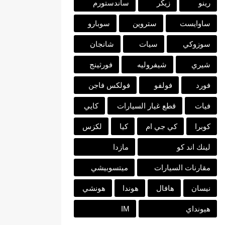
رينو
زيكر
ساندستورم
ساوايست
ستروين
سوبارو
سوزوكي
سيات
شانجان
شيري
شيفروليه
فورثينج
فورد
فولفو
فولكس فاجن
فيات
قطع غيار السيارات
كايي
كوبرا
كي جي ام
كيا
لكزس
لينك اند كو
مازدا
مقارنات السيارات
ميتسوبيشي
نيسان
هافال
هوندا
هونشي
هيونداي
IM