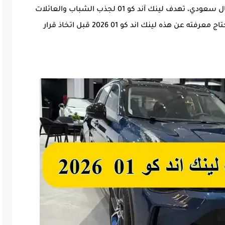
والتقنيات المتطورة. بأسعار تبدأ من 118,450 ريال سعودي، تهدف لينك آند كو 01 لجذب الشباب والعائلات
الصغيرة. في هذا التقرير، سنستعرض كل ما تحتاج معرفته عن هذه لينك اند كو 01 2026 قبل اتخاذ قرار