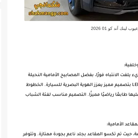
 لينك آند كو 01 2026
0 بمظهر عصري وجريء يلفت الانتباه فورًا، بفضل المصابيح الأمامية النحيلة
وموقعها المرتفع. كما تأتي المصابيح الخلفية LED بتصميم مميز يعزز الهوية البصرية للسيارة. الخطوط
ها طابعًا رياضيًا مميزًا. التصميم مناسب لفئة الشباب
، حيث تم تكسو المقاعد بجلد ناعم بجودة ممتازة. وتتوفر