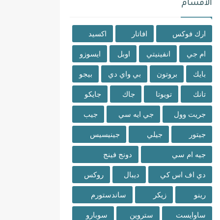
الاقسام
ارك فوكس
افاتار
اكسيد
ام جي
انفينيتي
اوبل
ايسوزو
بايك
بروتون
بي واي دي
بيجو
تانك
تويوتا
جاك
جايكو
جريت وول
جي ايه سي
جيب
جيتور
جيلي
جينيسيس
جيه ام سي
دونج فينج
دي اف اس كي
ديبال
روكس
رينو
زيكر
ساندستورم
ساوايست
ستروين
سوبارو