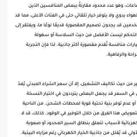
اعات، وهو عدد محدود مقارنةً ببعض المنافسين الذين
هواء يدوي ولا يتوفر خيار تلقائي حتى في الفئات الأعلى، مما قد
دمين قد يجدون تصميم المقصورة قديمًا نوعًا ما، ويفتقر إلى
ئف التحكم ليست الأفضل من حيث السلاسة أو سهولة
ارات منافسة تُقدم مقصورة أكثر جاذبية. لذا فإن التجربة
راحة والرفاهية.
ر من حيث تكاليف التشغيل، إلا أن سعر الشراء المبدئي يُعدّ
لفارق في السعر قد يجعل البعض يترددون في اختيار النسخة
أو عدم توفر بنية تحتية قوية لمحطات الشحن. من الناحية
عويض هذا الفرق من خلال التوفير في الوقود. كذلك، قد لا
ربائية لأسباب تتعلق بنطاق السير المحدود أو صعوبة
لي قد يُقلل من جاذبية الخيار الكهربائي رغم مزاياه البيئية.