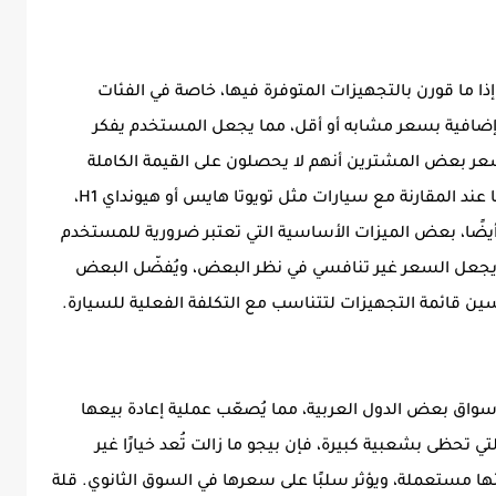
 إذا ما قورن بالتجهيزات المتوفرة فيها، خاصة في الفئات
إضافية بسعر مشابه أو أقل، مما يجعل المستخدم يفكر
شعر بعض المشترين أنهم لا يحصلون على القيمة الكاملة
مقابل ما يدفعونه. هذا الفارق يصبح أكثر وضوحًا عند المقارنة مع سيارات مثل تويوتا هايس أو هيونداي H1،
 أيضًا، بعض الميزات الأساسية التي تعتبر ضرورية للمستخدم
 يجعل السعر غير تنافسي في نظر البعض، ويُفضّل البعض
سين قائمة التجهيزات لتتناسب مع التكلفة الفعلية للسيارة.
اق بعض الدول العربية، مما يُصعّب عملية إعادة بيعها
ًا. بالمقارنة مع سيارات مثل هايس أو H1، التي تحظى بشعبية كبيرة، فإن بيجو ما زالت تُعد خيارًا غير
ئها مستعملة، ويؤثر سلبًا على سعرها في السوق الثانوي. قلة