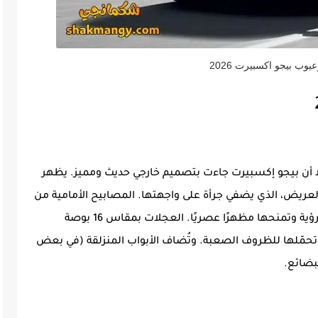
وب بيجو اكسبيرت 2026
ا أن بيجو إكسبيرت جاءت بتصميم خارجي حديث ومميز. يظهر
لعريض، الذي يضفي جرأة على واجهتها. المصابيح الأمامية من
نوع هالوجين مدعومة بإنارة نهارية تُحسّن من الرؤية وتمنحها مظهرًا عصريًا. العجلات بمقاس 16 بوصة
تحمّلها للظروف الصعبة. وتُضاف الأبواب المنزلقة (في بعض
بضائع.