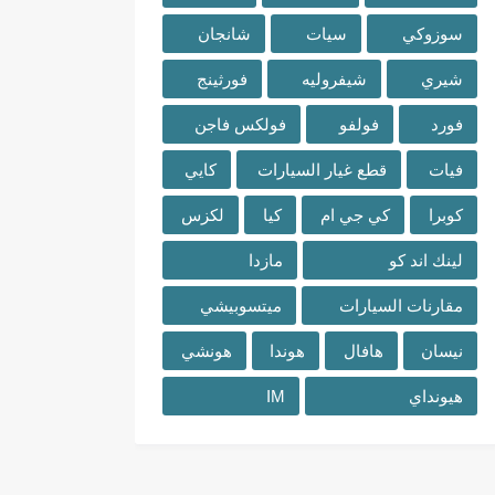
سوزوكي
سيات
شانجان
شيري
شيفروليه
فورثينج
فورد
فولفو
فولكس فاجن
فيات
قطع غيار السيارات
كايي
كوبرا
كي جي ام
كيا
لكزس
لينك اند كو
مازدا
مقارنات السيارات
ميتسوبيشي
نيسان
هافال
هوندا
هونشي
هيونداي
IM