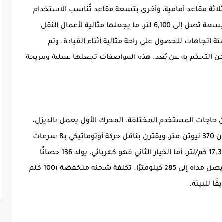
 بثلاثة مقاعد أمامية، وأخرى بتسعة مقاعد تُناسب الاستخدام
العائلي أو التجاري. وتمتاز بصندوق خلفي ضخم بسعة تصل إلى 6,100 لتر، ما يجعلها مثالية لأعمال النقل
تجاهات للحصول على راحة مثالية أثناء القيادة. وتم
ن التحكم به عن بُعد. هذه المواصفات تجعلها عملية ومريحة
ن حاجات المستخدم المختلفة. المحرك الأول يعمل بالديزل،
سعته 2.0 لتر ويولد قوة 150 حصانًا مع عزم دوران 370 نيوتن.متر، ويقترن بناقل حركة أوتوماتيكي بـ8 سرعات
مع كفاءة ممتازة في استهلاك الوقود تصل إلى 17.3 كم/لتر. أما الخيار الثاني فهو كهربائي، يولد 136 حصانًا
ويعتمد على بطارية بسعة 75 كيلوواط/ساعة، ويصل مداه إلى 285 كيلومترًا. تكلفة شحنه منخفضة (100 كلم