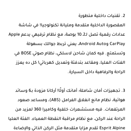
2. تقنيات داخلية متطورة
المقصورة الداخلية متقدمة ومليانة تكنولوجيا! في شاشة
عدادات رقمية تصل لـ10.2 بوصة، مع نظام ترفيهي يدعم Apple
CarPlay وAndroid Auto، يعني تربط جوالك بسهولة
وتستمتع. فيه كمان شاحن لاسلكي، نظام صوتي BOSE في
الفئات العليا، ومقاعد بتدفئة وتعديل كهربائي! كل ده يعزز
الراحة والرفاهية داخل السيارة.
3. تجهيزات أمان شاملة: أمانك أولًا! أركانا مزودة بـ6 وسائد
هوائية، نظام مانع انغلاق الفرامل (ABS)، ومساعد صعود
المرتفعات. فيه مستشعرات خلفية وكاميرا 360 لمزيد من
الراحة عند الركن، مع نظام مراقبة النقطة العمياء. الفئة العليا
Esprit Alpine تقدم مزايا متقدمة مثل الركن الذاتي والإضاءة