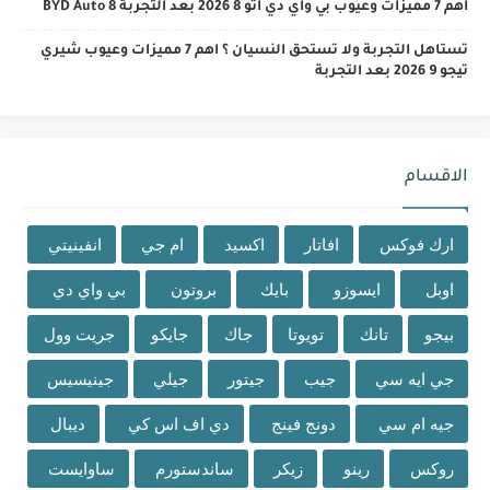
اهم 7 مميزات وعيوب بي واي دي اتو 8 2026 بعد التجربة BYD Auto 8
تستاهل التجربة ولا تستحق النسيان ؟ اهم 7 مميزات وعيوب شيري
تيجو 9 2026 بعد التجربة
الاقسام
ارك فوكس
افاتار
اكسيد
ام جي
انفينيتي
اوبل
ايسوزو
بايك
بروتون
بي واي دي
بيجو
تانك
تويوتا
جاك
جايكو
جريت وول
جي ايه سي
جيب
جيتور
جيلي
جينيسيس
جيه ام سي
دونج فينج
دي اف اس كي
ديبال
روكس
رينو
زيكر
ساندستورم
ساوايست