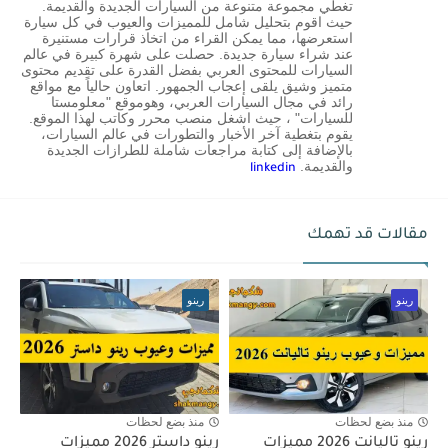
تغطي مجموعة متنوعة من السيارات الجديدة والقديمة.
حيث اقوم بتحليل شامل للمميزات والعيوب في كل سيارة
استعرضها، مما يمكن القراء من اتخاذ قرارات مستنيرة
عند شراء سيارة جديدة. حصلت على شهرة كبيرة في عالم
السيارات للمحتوى العربي بفضل القدرة على تقديم محتوى
متميز وشيق يلقى إعجاب الجمهور. اتعاون حالياً مع مواقع
رائد في مجال السيارات العربي، وهوموقع "معلومستا
للسيارات" ، حيث اشغل منصب محرر وكاتب لهذا الموقع.
يقوم بتغطية آخر الأخبار والتطورات في عالم السيارات،
بالإضافة إلى كتابة مراجعات شاملة للطرازات الجديدة
والقديمة.
linkedin
مقالات قد تهمك
رينو
رينو
منذ بضع لحظات
منذ بضع لحظات
رينو تاليانت 2026 مميزات
رينو داستر 2026 مميزات