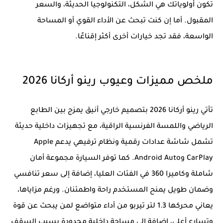
تكون أولوياتك هي الشكل، التكنولوجيا الحديثة، والسعر
المقبول. أما إن كنت تبحث عن الأداء القوي أو المساحة
الواسعة، فقد تجد خيارات أخرى أكثر إقناعًا.
ملخص مميزات وعيوب رينو أركانا 2026
تأتي رينو أركانا 2026 بتصميم خارجي أنيق يمزج بين الطابع
الرياضي واللمسة الفرنسية الراقية، مع تجهيزات داخلية حديثة
تشمل شاشة عدادات رقمية ونظام ترفيهي يدعم Apple
CarPlay وAndroid Auto. كما توفر السيارة مجموعة أمان
شاملة وكاميرا 360 في الفئات العليا، إضافة إلى سعر تنافسي
وضمان طويل يمنح المستخدم راحة واطمئنان. ورغم مزاياها،
يعاني محركها 1.3 لتر تيربو من أداء متواضع لمن يبحث عن قوة
وتسارع أعلى، إضافة إلى مساحة داخلية محدودة بسبب السقف