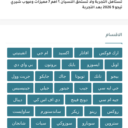
تستاهل التجربة ولا تستحق النسيان ؟ اهم 7 مميزات وعيوب شيري
تيجو 9 2026 بعد التجربة
الاقسام
ارك فوكس
افاتار
اكسيد
ام جي
انفينيتي
اوبل
ايسوزو
بايك
بروتون
بي واي دي
بيجو
تانك
تويوتا
جاك
جايكو
جريت وول
جي ايه سي
جيب
جيتور
جيلي
جينيسيس
جيه ام سي
دونج فينج
دي اف اس كي
ديبال
روكس
رينو
زيكر
ساندستورم
ساوايست
ستروين
سوبارو
سوزوكي
سيات
شانجان