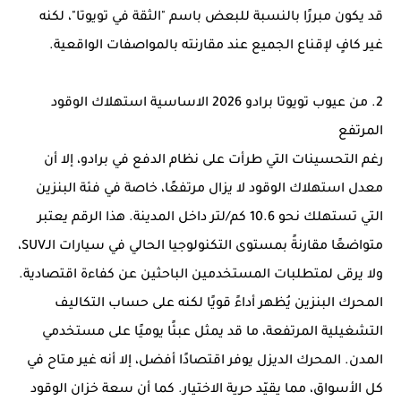
قد يكون مبررًا بالنسبة للبعض باسم "الثقة في تويوتا"، لكنه
غير كافٍ لإقناع الجميع عند مقارنته بالمواصفات الواقعية.
2. من عيوب تويوتا برادو 2026 الاساسية استهلاك الوقود
المرتفع
رغم التحسينات التي طرأت على نظام الدفع في برادو، إلا أن
معدل استهلاك الوقود لا يزال مرتفعًا، خاصة في فئة البنزين
التي تستهلك نحو 10.6 كم/لتر داخل المدينة. هذا الرقم يعتبر
متواضعًا مقارنةً بمستوى التكنولوجيا الحالي في سيارات الـSUV،
ولا يرقى لمتطلبات المستخدمين الباحثين عن كفاءة اقتصادية.
المحرك البنزين يُظهر أداءً قويًا لكنه على حساب التكاليف
التشغيلية المرتفعة، ما قد يمثل عبئًا يوميًا على مستخدمي
المدن. المحرك الديزل يوفر اقتصادًا أفضل، إلا أنه غير متاح في
كل الأسواق، مما يقيّد حرية الاختيار. كما أن سعة خزان الوقود