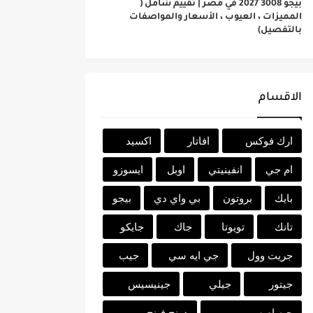
بيجو 3008 2027 في مصر | تقييم شامل (
المميزات ، العيوب ، الأسعار والمواصفات
بالتفصيل)
الاقسام
ارك فوكس
افاتار
اكسيد
ام جي
انفينيتي
اوبل
ايسوزو
بايك
بروتون
بي واي دي
بيجو
تانك
تويوتا
جاك
جايكو
جريت وول
جي ايه سي
جيب
جيتور
جيلي
جينيسيس
جيه ام سي
دونج فينج