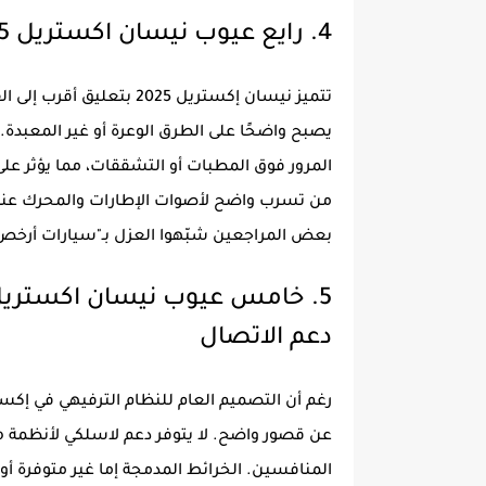
4. رايع عيوب نيسان اكستريل 2025 راحة نظام التعليق والعزل الصوتي
تتميز نيسان إكستريل 2025 ب
يصبح واضحًا على الطرق الوعرة أو غير المعبدة.
المرور فوق المطبات أو التشققات، مما يؤثر على ر
من تسرب واضح لأصوات الإطارات والمحرك عند ا
بعض المراجعين شبّهوا العزل بـ"سيارات أرخص ف
دعم الاتصال
المنافسين. الخرائط المدمجة إما غير متوفرة أو 