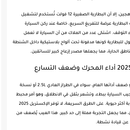
رغم أن نيسان إكستريل 2025 تعتمد على نظام هجين، إلا أن البطارية الصغيرة 12 فولت تُستخدم لتشغيل
 البطارية عرضة للتفريغ السريع، خاصة عند ركن السيارة
ء التوقف. اشتكى عدد من الملاك من أن السيارة لا تعمل
jump"، مع صعوبة الوصول للبطارية كونها مدفونة تحت ألواح بلاستيكية داخل الشنطة
ناطق الحارة، مما يجعلها مصدر إزعاج كبير للسائقين.
من أكبر الانتقادات الموجهة للإكستريل 2025 هو ضعف أدائها العام، سواء في الطراز العادي 2.5L أو نسخة
تستجيب السيارة ببطء، وتشعر بثقل في الانطلاق، وهو أمر محبط
لمن اعتاد على سيارات بمحركات توربو أو استجابة أكثر حيوية. على الطرق السريعة، لا توفر الإكستريل 2025
ئ، مما يجعل التجربة مملة إلى حد كبير. هذا العيب يُضعف من
 عن قيادة نشطة.