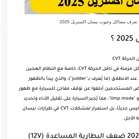
؟
يعاني العديد من ملاك إكستريل 2025 من مشاكل مزمنة في ناقل الحركة CVT، خاصة مع النظام الهجين
e‑POWER. من أبرز الشكاوى وجود اهتزاز ملحوظ عند الانطلاق (ما يُعرف بـ"judder")، والذي يبدأ بالظهور
د قطع مسافة تقارب 70,000 كم. بعض المستخدمين أبلغوا عن توقف مفاجئ للسيارة مع ظهور
رسائل تحذيرية، مثل "e-Power system error" أو "limp mode"، مما يُجبر السيارة على تقليل الأداء وتحديد
السرعة. تكاليف الإصلاح مرتفعة، وعيب النظام ليس جديدًا، بل استمرار لمشكلات CVT في طرازات نيسان
ة الأجل.