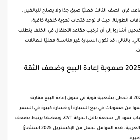
اعد، فإن الصف الثالث فعليًا ضيق جدًا ولا يصلح للبالغين.
ات الطويلة، حيث لا توجد فتحات تهوية خلفية كافية،
ين أشاروا إلى أن تركيب مقاعد الأطفال في الخلف يتطلب
. بالتالي، قد تكون السيارة غير مناسبة فعليًا للعائلات
ث.
8. ثامن عيوب نيسان اكستريل 2025 صعوبة إعادة البيع وضعف الثقة
رغم أن نيسان ماركة معروفة، إلا أن إكستريل 2025 لا تحظى بشعبية قوية في سوق إعادة البيع مقارنة
CR-. المستخدمون أبلغوا عن صعوبات في بيع السيارة أو خسارة كبيرة في السعر
عند إعادة البيع بعد سنتين أو ثلاث. بعض الأسباب تعود إلى سمعة ناقل الحركة CVT، وبعضها يرتبط بضعف
الانتشار وقلة توفر قطع الغيار في بعض الدول العربية. هذه العوامل تجعل من الإكستريل 2025 استثمارًا
صيرة.