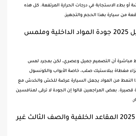
ة أو بطء الاستجابة في درجات الحرارة المرتفعة. كل هذه
عة من سيارة بهذا الحجم والتجهيز.
6. سادس عيوب نيسان اكستريل 2025 جودة المواد الداخلية وملمس
س داخل نيسان إكستريل 2025، تلاحظ مباشرة أن التصميم جميل وعصري، لكن بمجرد لمس
جزاء مغطاة ببلاستيك صلب، خاصة الأبواب والكونسول
ا النمط من المواد يجعل السيارة عرضة للخش والخدش مع
ة قصيرة. بعض المراجعين قالوا إن الجودة لا ترقى لمنافسين
7. سابع عيوب نيسان اكستريل 2025 المقاعد الخلفية والصف الثالث غير