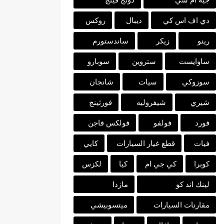
دي اف اس كي
ديبال
روكس
رينو
زيكر
ساندستورم
ساوايست
ستروين
سوبارو
سوزوكي
سيات
شانجان
شيري
شيفروليه
فورثينج
فورد
فولفو
فولكس فاجن
فيات
قطع غيار السيارات
كايي
كوبرا
كي جي ام
كيا
لكزس
لينك اند كو
مازدا
مقارنات السيارات
ميتسوبيشي