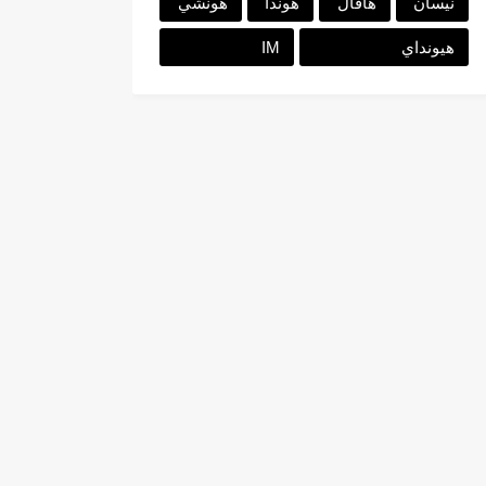
نيسان
هافال
هوندا
هونشي
هيونداي
IM