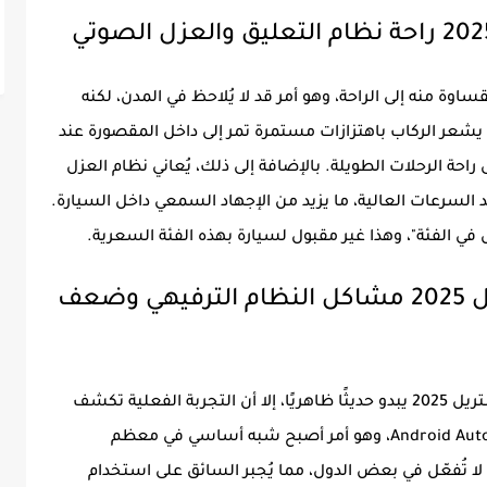
تعليق أقرب إلى القساوة منه إلى الراحة، وهو أمر قد لا يُلاحظ في المدن، لكنه
 يشعر الركاب باهتزازات مستمرة تمر إلى داخل المقصورة عند
احة الرحلات الطويلة. بالإضافة إلى ذلك، يُعاني نظام العزل
لسرعات العالية، ما يزيد من الإجهاد السمعي داخل السيارة.
ي الفئة"، وهذا غير مقبول لسيارة بهذه الفئة السعرية.
5. خامس عيوب نيسان اكستريل 2025 مشاكل النظام الترفيهي وضعف
رغم أن التصميم العام للنظام الترفيهي في إكستريل 2025 يبدو حديثًا ظاهريًا، إلا أن التجربة الفعلية تكشف
عن قصور واضح. لا يتوفر دعم لاسلكي لأنظمة Android Auto، وهو أمر أصبح شبه أساسي في معظم
لا تُفعّل في بعض الدول، مما يُجبر السائق على استخدام