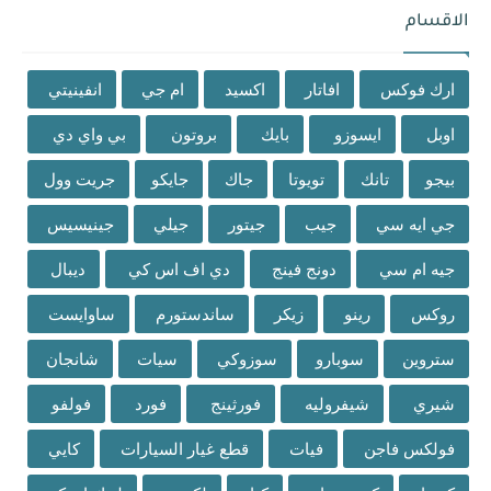
الاقسام
ارك فوكس
افاتار
اكسيد
ام جي
انفينيتي
اوبل
ايسوزو
بايك
بروتون
بي واي دي
بيجو
تانك
تويوتا
جاك
جايكو
جريت وول
جي ايه سي
جيب
جيتور
جيلي
جينيسيس
جيه ام سي
دونج فينج
دي اف اس كي
ديبال
روكس
رينو
زيكر
ساندستورم
ساوايست
ستروين
سوبارو
سوزوكي
سيات
شانجان
شيري
شيفروليه
فورثينج
فورد
فولفو
فولكس فاجن
فيات
قطع غيار السيارات
كايي