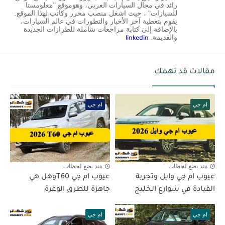
رائد في مجال السيارات العربي، وهوموقع "معلومستا
للسيارات" ، حيث اشغل منصب محرر وكاتب لهذا الموقع.
يقوم بتغطية آخر الأخبار والتطورات في عالم السيارات،
بالإضافة إلى كتابة مراجعات شاملة للطرازات الجديدة
والقديمة.
linkedin
مقالات قد تهمك
ام جي
ام جي
منذ بضع لحظات
منذ بضع لحظات
عيوب ام جي وايل وتجربة
عيوب ام جي T60وهل هي
القيادة في شوارع الخليج
جاهزة للطرق الوعرة
ام جي
ام جي