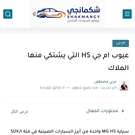
ام جي
عيوب ام جي HS التي يشتكي منها
الملاك
عربي مصطفى
اخر تحديث :
منذ بضع شهور
3 دقائق للقراءة
محتويات المقال
سيارة MG HS واحدة من أبرز السيارات الصينية في فئة الـSUV