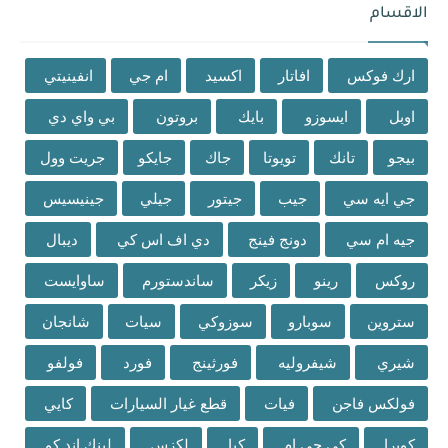
الاقسام
ارك فوكس
افاتار
اكسيد
ام جي
انفينيتي
اوبل
ايسوزو
بايك
بروتون
بي واي دي
بيجو
تانك
تويوتا
جاك
جايكو
جريت وول
جي ايه سي
جيب
جيتور
جيلي
جينيسيس
جيه ام سي
دونج فينج
دي اف اس كي
ديبال
روكس
رينو
زيكر
ساندستورم
ساوايست
ستروين
سوبارو
سوزوكي
سيات
شانجان
شيري
شيفروليه
فورثينج
فورد
فولفو
فولكس فاجن
فيات
قطع غيار السيارات
كايي
كوبرا
كي جي ام
كيا
لكزس
لينك اند كو