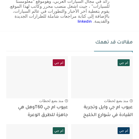
رائد في مجال السيارات العربي، وهوموقع "معلومستا
للسيارات" ، حيث اشغل منصب محرر وكاتب لهذا الموقع.
يقوم بتغطية آخر الأخبار والتطورات في عالم السيارات،
بالإضافة إلى كتابة مراجعات شاملة للطرازات الجديدة
والقديمة.
linkedin
مقالات قد تهمك
ام جي
ام جي
منذ بضع لحظات
منذ بضع لحظات
عيوب ام جي وايل وتجربة
عيوب ام جي T60وهل هي
القيادة في شوارع الخليج
جاهزة للطرق الوعرة
ام جي
ام جي