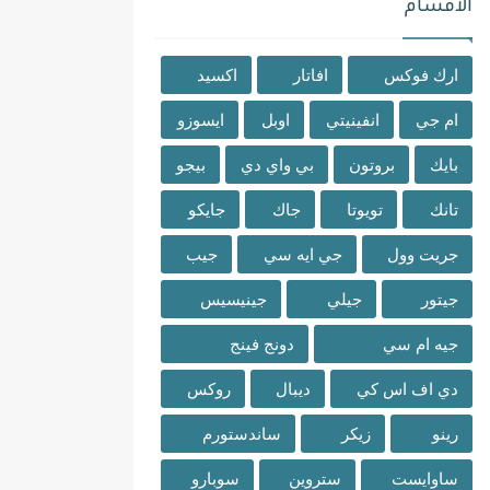
الاقسام
ارك فوكس
افاتار
اكسيد
ام جي
انفينيتي
اوبل
ايسوزو
بايك
بروتون
بي واي دي
بيجو
تانك
تويوتا
جاك
جايكو
جريت وول
جي ايه سي
جيب
جيتور
جيلي
جينيسيس
جيه ام سي
دونج فينج
دي اف اس كي
ديبال
روكس
رينو
زيكر
ساندستورم
ساوايست
ستروين
سوبارو