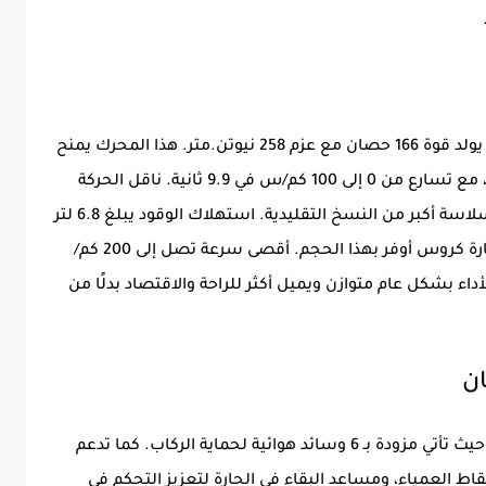
هونشي HS3 مزودة بمحرك 1500 سي سي تيربو يولد قوة 166 حصان مع عزم 258 نيوتن.متر. هذا المحرك يمنح
السيارة أداء مقبول للاستخدام اليومي والرحلات، مع تسارع من 0 إلى 100 كم/س في 9.9 ثانية. ناقل الحركة
DCT WET بسبع سرعات يوفر استجابة جيدة وسلاسة أكبر من النسخ التقليدية. استهلاك الوقود يبلغ 6.8 لتر
لكل 100 كم، وهو معدل اقتصادي بالنسبة لسيارة كروس أوفر بهذا الحجم. أقصى سرعة تصل إلى 200 كم/
اء بشكل عام متوازن ويميل أكثر للراحة والاقتصاد بدلًا من
تهتم هونشي HS3 2026 كثيرًا بعوامل السلامة، حيث تأتي مزودة بـ 6 وسائد هوائية لحماية الركاب. كما تدعم
اط العمياء، ومساعد البقاء في الحارة لتعزيز التحكم في