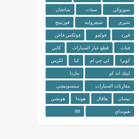
سوزوكي
سيات
شانجان
شيري
شيفروليه
فورثينج
فورد
فولفو
فولكس فاجن
فيات
قطع غيار السيارات
كايي
كوبرا
كي جي ام
كيا
لكزس
لينك اند كو
مازدا
مقارنات السيارات
ميتسوبيشي
نيسان
هافال
هوندا
هونشي
هيونداي
IM