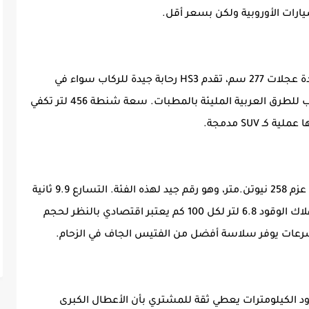
ارات الأوروبية ولكن بسعر أقل.
بأبعاد (465.5 سم طول × 190 سم عرض) وقاعدة عجلات 277 سم، تقدم HS3 رحابة جيدة للركاب سواء في
الأمام أو الخلف. ارتفاع 18 سم عن الأرض مناسب للطرق العربية المليئة بالمطبات. سعة شنطة 456 لتر تكفي
ـ SUV مدمجة.
المحرك 1500 سي سي تيربو يولد 166 حصان مع عزم 258 نيوتن.متر، وهو رقم جيد لهذه الفئة. التسارع 9.9 ثانية
إلى 100 كم/س مقبول للاستخدام اليومي. استهلاك الوقود 6.8 لتر لكل 100 كم يعتبر اقتصادي بالنظر لحجم
و 7 سنوات غير محدود الكيلومترات يعطي ثقة للمشتري بأن الأعطال الكبرى