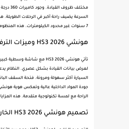
مختلف ظرو
السرعة يضيف راحة أكبر في الرحلات الطويلة. 
7 سنوات غير محدود الكيلومترات. هذه المنظومة تجعلها خيار آمن للعائلات والأفراد الباحثين عن الطمأنينة.
هونشي HS3 2026 وميزات الترفيه والتكنولوجيا
لعرض بيانات القيادة بشكل عصري. النظام يدعم ا
السيارة أكثر سهولة ومرونة. فتحة السقف البانو
جودة المواد الداخلية عالية وتعكس هوية هونش
الراحة مع لمسة تكنولوجية متقدمة. هذه المزايا 
تصميم هونشي HS3 2026 الخارجي