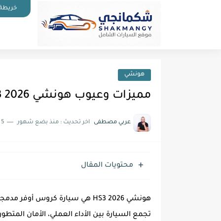
خريطة 
هونشي
مميزات وعيوب هونشي HS3 2026 وهل تناتفس توسان وسبورتاج
عربي مصطفى
اخر تحديث :
منذ بضع شهور
5 دقائق للقراءة
محتويات المقال
هونشي HS3 2026 هي سيارة كروس أ
تجمع السيارة بين الأداء العملي، الأمان المتطور