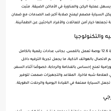
ف القيادة. وجود كاميرات 360 درجة يسهل عملية الركن والمناورة في الأماكن الضيقة. مثبت
هيكل السيارة مصمم ليمنح صلابة أكبر ضد الصدمات مع ضمان
تأتي هونشي HS3 2026 مع شاشة وسطية كبيرة 12.6 بوصة تعمل باللمس، بجانب عدادات رقمية بالكامل
لاتصال بالهواتف الذكية، ما يجعل تجربة الترفيه داخل
رامية تمنح إحساس بالفخامة والرحابة، خصوصًا أثناء السفر.
ي كعلامة شبه فاخرة. المقاعد والتجهيزات صممت لتوفير
تجعل السيارة ممتعة في القيادة اليومية والرحلات الطويلة.