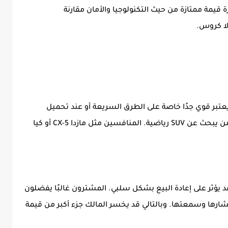
، تقدم السيارة قيمة ممتازة من حيث التكنولوجيا والأمان مقارنة
لا كروس.
لعام لا يعتبر قوي جدًا خاصة على الطرق السريعة أو عند تحميل
السيارة بالكامل. التسارع 9.9 ثانية قد لا يرضي من يبحث عن SUV رياضية. المنافسين مثل مازدا CX-5 أو كيا
 يؤثر على إعادة البيع بشكل سلبي. المشترون غالبًا يفضلون
تشارها وسمعتها. وبالتالي قد يخسر المالك جزء أكبر من قيمة