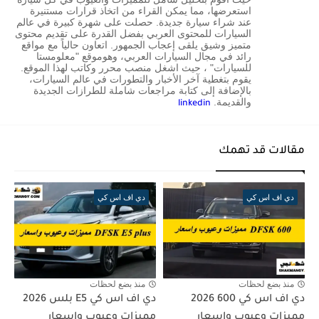
استعرضها، مما يمكن القراء من اتخاذ قرارات مستنيرة
عند شراء سيارة جديدة. حصلت على شهرة كبيرة في عالم
السيارات للمحتوى العربي بفضل القدرة على تقديم محتوى
متميز وشيق يلقى إعجاب الجمهور. اتعاون حالياً مع مواقع
رائد في مجال السيارات العربي، وهوموقع "معلومستا
للسيارات" ، حيث اشغل منصب محرر وكاتب لهذا الموقع.
يقوم بتغطية آخر الأخبار والتطورات في عالم السيارات،
بالإضافة إلى كتابة مراجعات شاملة للطرازات الجديدة
والقديمة.
linkedin
مقالات قد تهمك
دي اف اس كي
دي اف اس كي
منذ بضع لحظات
منذ بضع لحظات
دي اف اس كي 600 2026
دي اف اس كي E5 بلس 2026
مميزات وعيوب واسعار
مميزات وعيوب واسعار