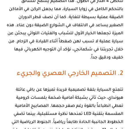
تتخطى 4 أمتار في الطول. هذا التصميم يسمح للسائق
بالتحكم الكامل في زوايا السيارة، مما يجعل الركن في الأماكن
الضيقة عملية بسيطة للغاية. كما أن نصف قطر الدوران
الصغير يساعد في الالتفاف في الشوارع الضيقة دون عناء. هذه
الميزة تجعلها الخيار الأول للشباب والفتيات اللواتي يبحثن عن
سيارة عملية لا تسبب لهن ضغطاً أثناء القيادة في الزحام. من
خلال تجربتنا في شكمانجي، نؤكد أن التوجيه الكهربائي فيها
خفيف ودقيق جداً.
2. التصميم الخارجي العصري والجريء
تتمتع السيارة بلغة تصميمية فريدة تميزها عن باقي عائلة
هيونداي، حيث تأتي بشبكة أمامية ضخمة بلمسات كرومية
تعطي انطباعاً بالقوة رغم صغر حجمها. المصابيح الأمامية
المقسمة بتقنية LED تمنحها نظرة مستقبلية، بينما تضفي
الخطوط الجانبية الحادة طابعاً رياضياً. الجنوط الرياضية التي