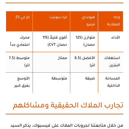
وجه
هيونداي
كيا سونيت
إم جي ZS
المقارنة
فينيو
الأداء
متوازن (125
أقوى قليلاً (115
محرك
حصان)
حصان CVT)
اعتمادي جداً
استهلاك
الأفضل (6.5
ممتاز
متوسط (7.5
البنزين
لتر)
لتر)
المساحة
ضيقة
متوسطة
الأوسع
الداخلية
بفرق كبير
تجارب الملاك الحقيقية ومشاكلهم
من خلال متابعتنا لجروبات الملاك على فيسبوك، يذكر السيد