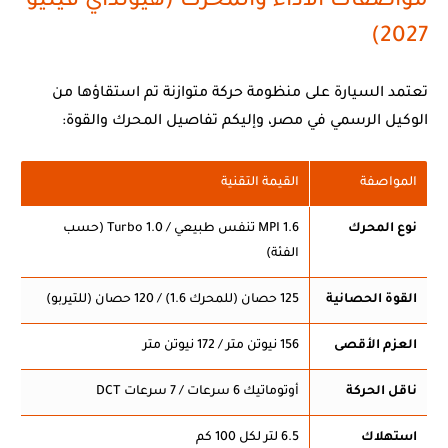
مواصفات الأداء والمحرك (هيونداي فينيو
2027)
تعتمد السيارة على منظومة حركة متوازنة تم استقاؤها من
الوكيل الرسمي في مصر، وإليكم تفاصيل المحرك والقوة:
المواصفة
القيمة التقنية
نوع المحرك
1.6 MPI تنفس طبيعي / 1.0 Turbo (حسب
الفئة)
القوة الحصانية
125 حصان (للمحرك 1.6) / 120 حصان (للتيربو)
العزم الأقصى
156 نيوتن متر / 172 نيوتن متر
ناقل الحركة
أوتوماتيك 6 سرعات / 7 سرعات DCT
استهلاك
6.5 لتر لكل 100 كم