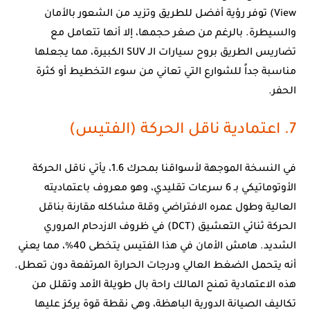
View) توفر رؤية أفضل للطريق وتزيد من الشعور بالأمان
والسيطرة. بالرغم من صغر حجمها، إلا أنها تتعامل مع
تضاريس الطريق بروح سيارات الـ SUV الكبيرة، مما يجعلها
مناسبة جداً للشوارع التي تعاني من سوء التخطيط أو كثرة
الحفر.
7. اعتمادية ناقل الحركة (الفتيس)
في النسخة الموجهة لأسواقنا بمحرك 1.6، يأتي ناقل الحركة
الأوتوماتيكي بـ 6 سرعات تقليدي، وهو معروف باعتماديته
العالية وطول عمره الافتراضي وقلة مشاكله مقارنة بناقل
الحركة ثنائي التعشيق (DCT) في ظروف الازدحام المروري
الشديد. هامش الأمان في هذا الفتيس يتخطى 40%، مما يعني
أنه يتحمل الضغط العالي ودرجات الحرارة المرتفعة دون تعطل.
هذه الاعتمادية تمنح المالك راحة بال طويلة الأمد وتقلل من
تكاليف الصيانة الدورية الباهظة، وهي نقطة قوة يركز عليها