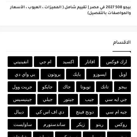
بيجو 508 2027 في مصر | تقييم شامل ( المميزات ، العيوب ، الأسعار
والمواصفات بالتفصيل)
الاقسام
ارك فوكس
افاتار
اكسيد
ام جي
انفينيتي
اوبل
ايسوزو
بايك
بروتون
بي واي دي
بيجو
تانك
تويوتا
جاك
جايكو
جريت وول
جي ايه سي
جيب
جيتور
جيلي
جينيسيس
جيه ام سي
دونج فينج
دي اف اس كي
ديبال
روكس
رينو
زيكر
ساندستورم
ساوايست
ستروين
سوبارو
سوزوكي
سيات
شانجان