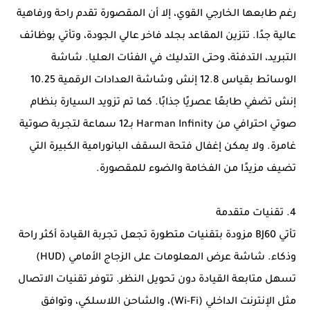
رغم طابعها الخارجي القوي، إلا أن المقصورة تقدم راحة ورفاهية
عالية جدًا. تتزين المقاعد بجلد فاخر عالي الجودة، وتأتي بوظائف
التبريد، التدفئة، وحتى التدليك في الفئات العليا. شاشة
الوسائط بقياس 12.8 إنش وشاشة العدادات الرقمية 10.25
إنش تضفي طابعًا عصريًا جذابًا. كما تم تزويد السيارة بنظام
صوتي احترافي من Harman Infinity بـ12 سماعة لتجربة صوتية
غامرة. ولا يمكن إغفال فتحة السقف البانورامية الكبيرة التي
تضيف مزيدًا من الفخامة والضوء للمقصورة.
4. تقنيات متقدمة
تأتي BJ60 مزودة بتقنيات متطورة تجعل تجربة القيادة أكثر راحة
وذكاء. شاشة عرض المعلومات على الزجاج الأمامي (HUD)
تسهل متابعة القيادة دون تحويل النظر. تتوفر تقنيات الاتصال
مثل الإنترنت الداخلي (Wi-Fi)، والشاحن اللاسلكي، وتوافق