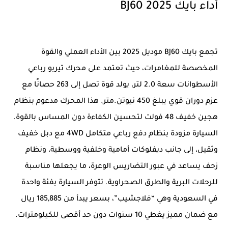
أداء بايك BJ60 2025
تجمع بايك BJ60 موديل 2025 بين الأداء العملي والقوة
المخصصة للمغامرات، حيث تعتمد على محرك تيربو رباعي
الأسطوانات سعة 2.0 لتر، يولد قوة تصل إلى 263 حصانًا مع
عزم دوران قوي يبلغ 450 نيوتن.متر. هذا المحرك مدعوم بنظام
هجين خفيف 48 فولت لتحسين الكفاءة دون المساس بالقوة.
السيارة مزودة بنظام دفع رباعي متكامل 4WD مع دبل خفيف
وثقيل، إلى جانب ديفلوكات أمامية وخلفية ووسطية، ونظام
زحف يساعد في عبور التضاريس الوعرة، ما يجعلها مناسبة
للرحلات البرية والطرق الصحراوية. تتوفر السيارة بفئة واحدة
في السعودية وهي “فلاجشيب”، بسعر يبدأ من 185,885 ريال
مع ضمان مميز يغطي 10 سنوات دون حد أقصى للكيلومترات.