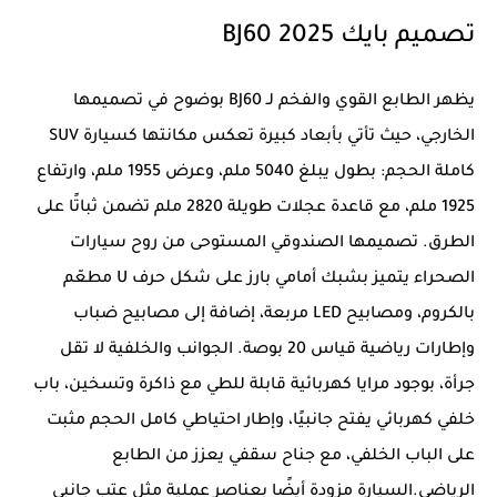
تصميم بايك BJ60 2025
يظهر الطابع القوي والفخم لـ BJ60 بوضوح في تصميمها
الخارجي، حيث تأتي بأبعاد كبيرة تعكس مكانتها كسيارة SUV
كاملة الحجم: بطول يبلغ 5040 ملم، وعرض 1955 ملم، وارتفاع
1925 ملم، مع قاعدة عجلات طويلة 2820 ملم تضمن ثباتًا على
الطرق. تصميمها الصندوقي المستوحى من روح سيارات
الصحراء يتميز بشبك أمامي بارز على شكل حرف U مطعّم
بالكروم، ومصابيح LED مربعة، إضافة إلى مصابيح ضباب
وإطارات رياضية قياس 20 بوصة. الجوانب والخلفية لا تقل
جرأة، بوجود مرايا كهربائية قابلة للطي مع ذاكرة وتسخين، باب
خلفي كهربائي يفتح جانبيًا، وإطار احتياطي كامل الحجم مثبت
على الباب الخلفي، مع جناح سقفي يعزز من الطابع
الرياضي.السيارة مزودة أيضًا بعناصر عملية مثل عتب جانبي