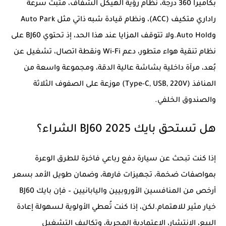
بكاميرا 360 درجة، نظام رؤية الهيكل الشفاف، مثبت سرعة
راداري متكيف (ACC)، ونظام قيادة شبه ذاتي مثل Auto Park
وAuto Hold.ولا تتوقف المزايا عند هذا الحد، إذ تحتوي BJ60 على
نظام تنقية هواء متطور، دعم Wi-Fi ونقطة اتصال، تشغيل عن
بُعد، مرآة داخلية بشاشة عالية الدقة، ومجموعة واسعة من
المنافذ (Type-C, USB, 220V) موزعة على الصفوف الثلاثة
والصندوق الخلفي.
هل تستحق بايك BJ60 2025 الشراء؟
إذا كنت تبحث عن سيارة دفع رباعي فاخرة للطرق الوعرة
بمواصفات ضخمة، تجهيزات فارهة، وضمان طويل الأمد بسعر
أرخص من المنافسين الأوروبيين واليابانيين – فإن بايك BJ60
خيار مثير للاهتمام.لكن، إذا كنت تُعطي الأولوية لـسهولة إعادة
البيع، الانتشار، الاعتمادية المجربة، وتكاليف التشغيل