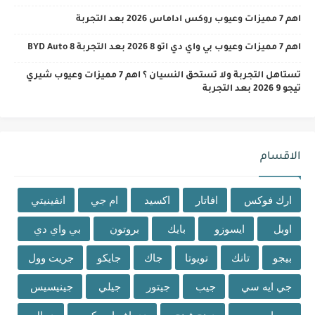
اهم 7 مميزات وعيوب روكس اداماس 2026 بعد التجربة
اهم 7 مميزات وعيوب بي واي دي اتو 8 2026 بعد التجربة BYD Auto 8
تستاهل التجربة ولا تستحق النسيان ؟ اهم 7 مميزات وعيوب شيري
تيجو 9 2026 بعد التجربة
الاقسام
ارك فوكس
افاتار
اكسيد
ام جي
انفينيتي
اوبل
ايسوزو
بايك
بروتون
بي واي دي
بيجو
تانك
تويوتا
جاك
جايكو
جريت وول
جي ايه سي
جيب
جيتور
جيلي
جينيسيس