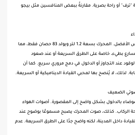
رف" أو راحة بصرية. مقارنةً ببعض المنافسين مثل بيجو
رغم أنها سيارة اقتصادية، إلا أن أداء محركها ليس الأفضل. المحرك بسعة 1.2 لتر ويولد 83 حصان فقط، مما
لتسارع بطيء، خاصة على الطرق السريعة أو عند صعود
قود عند التجاوز أو الدخول في دمج مروري سريع. كما أن
ابة. لذلك، لا يُنصح بها لمحبي القيادة الديناميكية أو السريعة.
جاوز 130 كم/س، تبدأ الضوضاء بالدخول بشكل واضح إلى المقصورة. أصوات الهواء
راحة الركاب. كذلك، صوت المحرك يصبح مسموعًا بوضوح عند
القيادة داخل المدينة، لكنه واضح جدًا على الطرق السريعة. عدم