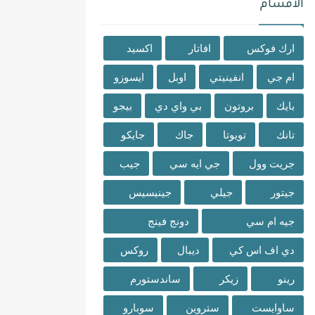
الاقسام
ارك فوكس
افاتار
اكسيد
ام جي
انفينيتي
اوبل
ايسوزو
بايك
بروتون
بي واي دي
بيجو
تانك
تويوتا
جاك
جايكو
جريت وول
جي ايه سي
جيب
جيتور
جيلي
جينيسيس
جيه ام سي
دونج فينج
دي اف اس كي
ديبال
روكس
رينو
زيكر
ساندستورم
ساوايست
ستروين
سوبارو