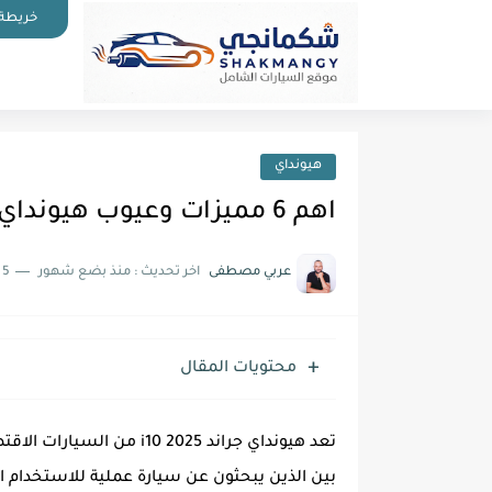
خريطة 
هيونداي
اهم 6 مميزات وعيوب هيونداي جراند i10 2025 ورأي الملاك فيها
عربي مصطفى
اخر تحديث :
منذ بضع شهور
5 دقائق للقراءة
محتويات المقال
تعد هيونداي جراند i10 2025
بين الذين يبحثون عن سيارة عملية للاستخدام ال