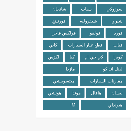
سوزوكي
سيات
شانجان
شيري
شيفروليه
فورثينج
فورد
فولفو
فولكس فاجن
فيات
قطع غيار السيارات
كايي
كوبرا
كي جي ام
كيا
لكزس
لينك اند كو
مازدا
مقارنات السيارات
ميتسوبيشي
نيسان
هافال
هوندا
هونشي
هيونداي
IM