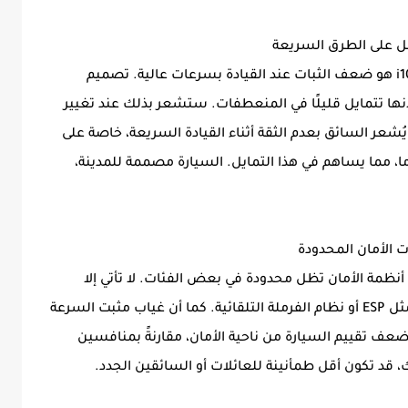
من العيوب الملحوظة في هيونداي جراند i10 2025 هو ضعف الثبات عند القيادة بسرعات عالية. تصميم
لانها تتمايل قليلًا في المنعطفات. ستشعر بذلك عند تغيير
يُشعر السائق بعدم الثقة أثناء القيادة السريعة، خاصة على
 ما، مما يساهم في هذا التمايل. السيارة مصممة للمدينة،
صميم هيونداي جراند i10 2025، إلا أن أنظمة الأمان تظل محدودة في بعض الفئات. لا تأتي إلا
بوسادتين هوائيتين، ويفتقر بعضها إلى أنظمة مثل ESP أو نظام الفرملة التلقائية. كما أن غياب مثبت السرعة
 تضعف تقييم السيارة من ناحية الأمان، مقارنةً بمنافسين
قد تكون أقل طمأنينة للعائلات أو السائقين الجدد.