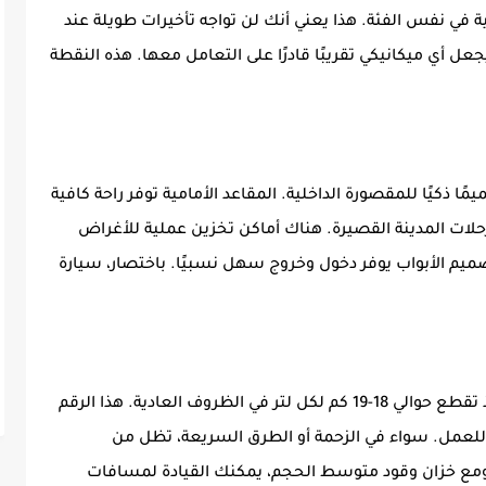
بية في نفس الفئة. هذا يعني أنك لن تواجه تأخيرات طويلة عند
جعل أي ميكانيكي تقريبًا قادرًا على التعامل معها. هذه النقطة
ير، إلا أن هيونداي i10 توفر تصميمًا ذكيًا للمقصورة الداخلية. المقاعد الأمامية توفر راحة كافية
لات المدينة القصيرة. هناك أماكن تخزين عملية للأغراض
ميم الأبواب يوفر دخول وخروج سهل نسبيًا. باختصار، سيارة
تتميز السيارة بمعدل استهلاك وقود جيد جدًا، إذ تقطع حوالي 18-19 كم لكل لتر في الظروف العادية. هذا الرقم
 للعمل. سواء في الزحمة أو الطرق السريعة، تظل من
 ومع خزان وقود متوسط الحجم، يمكنك القيادة لمسافات