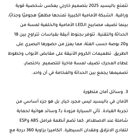
تتمتع باليسيد 2025 بتصميم خارجي يعكس شخصية قوية
وراقية. الشبكة الأمامية الكبيرة تمنحها مظهرًا هجوميًا وجذابًا،
بينما تضيف مصابيح الـLED الأمامية والخلفية لمسة من
الحداثة والتقنية. تتوفر بجنوط أنيقة بقياسات تتراوح بين 18
و20 بوصة حسب الفئة، مما يعزز من حضورها البصري على
الطريق. تطعيمات الكروم الأنيقة على مقابض الأبواب وخطوط
غطاء المحرك تضيف لمسة فاخرة للتصميم. باختصار،
تصميمها يجمع بين الحداثة والفخامة في آن واحد.
3. وسائل أمان متطورة
الأمان في باليسيد ليس مجرد خيار، بل هو جزء أساسي من
تجربة القيادة. تأتي السيارة مزودة بـ7 وسائد هوائية لحماية
شاملة عند الاصطدام. كما تضم أنظمة فرامل ABS وESP
لتفادي الانزلاق وفقدان السيطرة. الكاميرا بزاوية 360 درجة مع