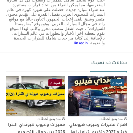
استعرضها، مما يمكن القراء من اتخاذ قرارات مستنيرة
عند شراء سيارة جديدة. حصلت على شهرة كبيرة في عالم
السيارات للمحتوى العربي بفضل القدرة على تقديم محتوى
متميز وشيق يلقى إعجاب الجمهور. اتعاون حالياً مع مواقع
رائد في مجال السيارات العربي، وهوموقع "معلومستا
للسيارات" ، حيث اشغل منصب محرر وكاتب لهذا الموقع.
يقوم بتغطية آخر الأخبار والتطورات في عالم السيارات،
بالإضافة إلى كتابة مراجعات شاملة للطرازات الجديدة
والقديمة.
linkedin
مقالات قد تهمك
هيونداي
هيونداي
منذ بضع لحظات
منذ بضع لحظات
اهم 7 مميزات وعيوب هيونداي
مميزات وعيوب هيونداي النترا
فينيو 2027 وتقييم شامل لها
2026 بين جمال التصميم