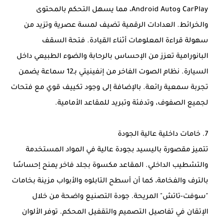
CarPlay وAndroid Auto، مما يسهل التحكم بالمحتوى
والخرائط. العدادات الرقمية تضيف لمسة عصرية وتزيد من
سهولة قراءة المعلومات أثناء القيادة. فتحة السقف
البانورامية تعزز من الإحساس بالرحابة والضوء الطبيعي داخل
السيارة. نظام الصوت الفاخر من إنفينيتي بـ12 سماعة يضمن
تجربة سمعية رائعة. بالإضافة إلى وجود تكييف قوي مع فتحات
لجميع الصفوف، وتدفئة وتبريد للمقاعد الأمامية.
7. خامات داخلية عالية الجودة
تتميز مقصورة باليسيد بجودة عالية في المواد المستخدمة
والتشطيب الداخلي. المقاعد مكسوة بجلد فاخر يمنح إحساسًا
بالترف والفخامة، كما أن أسطح التابلوه والأبواب مزينة بخامات
"سوفت-تاتش" المريحة. جودة التصنيع واضحة من خلال
الإتقان في تفاصيل التصميم والتقفيل المحكم. توفر الألوان