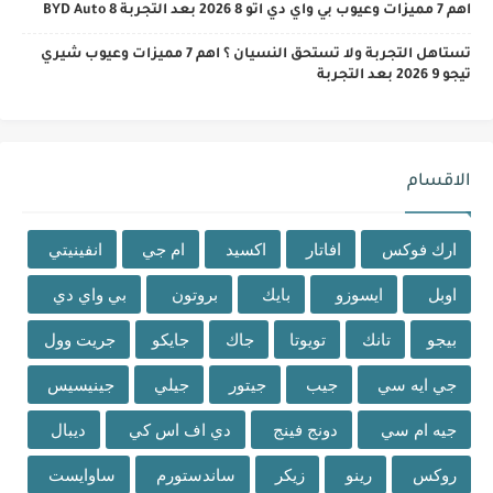
اهم 7 مميزات وعيوب بي واي دي اتو 8 2026 بعد التجربة BYD Auto 8
تستاهل التجربة ولا تستحق النسيان ؟ اهم 7 مميزات وعيوب شيري
تيجو 9 2026 بعد التجربة
الاقسام
ارك فوكس
افاتار
اكسيد
ام جي
انفينيتي
اوبل
ايسوزو
بايك
بروتون
بي واي دي
بيجو
تانك
تويوتا
جاك
جايكو
جريت وول
جي ايه سي
جيب
جيتور
جيلي
جينيسيس
جيه ام سي
دونج فينج
دي اف اس كي
ديبال
روكس
رينو
زيكر
ساندستورم
ساوايست